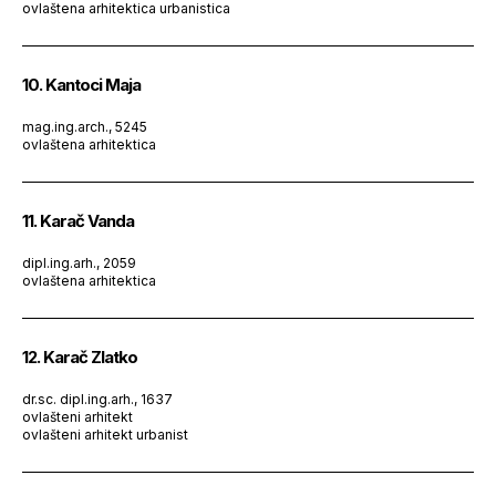
ovlaštena arhitektica urbanistica
10. Kantoci Maja
mag.ing.arch., 5245
ovlaštena arhitektica
11. Karač Vanda
dipl.ing.arh., 2059
ovlaštena arhitektica
12. Karač Zlatko
dr.sc. dipl.ing.arh., 1637
ovlašteni arhitekt
ovlašteni arhitekt urbanist