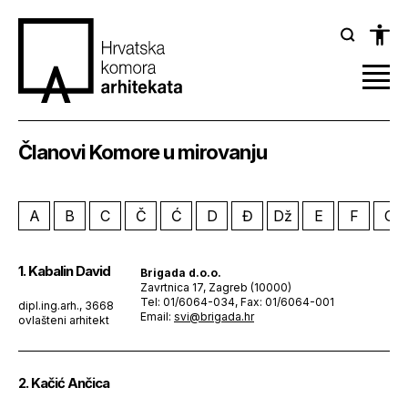
Članovi Komore u mirovanju
A
B
C
Č
Ć
D
Đ
Dž
E
F
G
1. Kabalin David
Brigada d.o.o.
Zavrtnica 17, Zagreb (10000)
Tel: 01/6064-034, Fax: 01/6064-001
dipl.ing.arh., 3668
Email:
svi@brigada.hr
ovlašteni arhitekt
2. Kačić Ančica