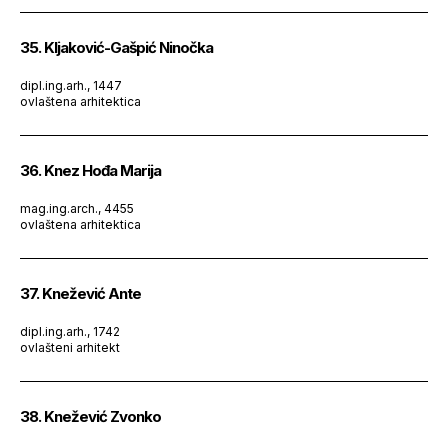
35. Kljaković-Gašpić Ninočka
dipl.ing.arh., 1447
ovlaštena arhitektica
36. Knez Hođa Marija
mag.ing.arch., 4455
ovlaštena arhitektica
37. Knežević Ante
dipl.ing.arh., 1742
ovlašteni arhitekt
38. Knežević Zvonko