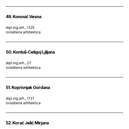
49. Konosić Vesna
dipl.ing.arh., 1325
ovlaštena arhitektica
50. Kontuš-Celigoj Ljiljana
dipl.ing.arh., 27
ovlaštena arhitektica
51. Koprivnjak Gordana
dipl.ing.arh., 1721
ovlaštena arhitektica
52. Korać Jelić Mirjana