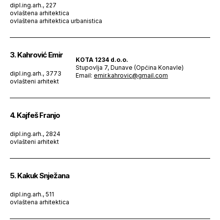
dipl.ing.arh., 227
ovlaštena arhitektica
ovlaštena arhitektica urbanistica
3. Kahrović Emir
KOTA 1234 d.o.o.
Stupovlja 7, Dunave (Općina Konavle)
dipl.ing.arh., 3773
Email:
emir.kahrovic@gmail.com
ovlašteni arhitekt
4. Kajfeš Franjo
dipl.ing.arh., 2824
ovlašteni arhitekt
5. Kakuk Snježana
dipl.ing.arh., 511
ovlaštena arhitektica