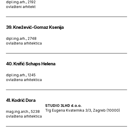
dipl.ing.arh., 2192
ovlašteni arhitekt
39. Knežević-Gomaz Ksenija
dipl.ing.arh., 2748
ovlaštena arhitektica
40. Knifić Schaps Helena
dipl.ing.arh., 1245
ovlaštena arhitektica
41. Kodrić Dora
STUDIO 3LHD d.o.o.
Trg Eugena Kvaternika 3/3, Zagreb (10000)
mag.ing.arch., 5238
ovlaštena arhitektica