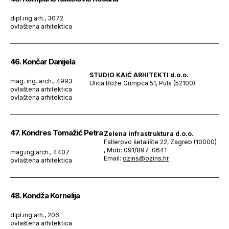
dipl.ing.arh., 3072
ovlaštena arhitektica
46. Končar Danijela
STUDIO KAIĆ ARHITEKTI d.o.o.
mag. ing. arch., 4993
Ulica Bože Gumpca 51, Pula (52100)
ovlaštena arhitektica
ovlaštena arhitektica
47. Kondres Tomažić Petra
Zelena infrastruktura d.o.o.
Fallerovo šetalište 22, Zagreb (10000)
, Mob: 091/897-0641
mag.ing.arch., 4407
Email:
ozins@ozins.hr
ovlaštena arhitektica
48. Kondža Kornelija
dipl.ing.arh., 206
ovlaštena arhitektica