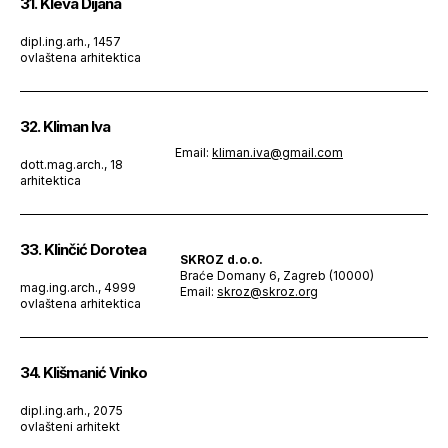
31. Kleva Dijana
dipl.ing.arh., 1457
ovlaštena arhitektica
32. Kliman Iva
Email:
kliman.iva@gmail.com
dott.mag.arch., 18
arhitektica
33. Klinčić Dorotea
SKROZ d.o.o.
Braće Domany 6, Zagreb (10000)
mag.ing.arch., 4999
Email:
skroz@skroz.org
ovlaštena arhitektica
34. Klišmanić Vinko
dipl.ing.arh., 2075
ovlašteni arhitekt