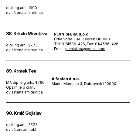
dipl.ing.arh., 1990
ovlaštena arhitektica
88. Krkalo Mrvelj Iva
PLANISFERA d.o.o.
Črna Voda 38A, Zagreb (10000)
Tel: 01/4586-426, Fax: 01/4586-426
dipl.ing.arh., 2773
Email:
planisfera@gmail.com
ovlaštena arhitektica
89. Krmek Tea
Alfaplan d.o.o.
MA dipl.ing.arh., 4766
Marka Marojice 3, Dubrovnik (20000)
Opširnije o članu
ovlaštena arhitektica
90. Krnić Gojislav
dipl.ing.arh., 2673
ovlašteni arhitekt