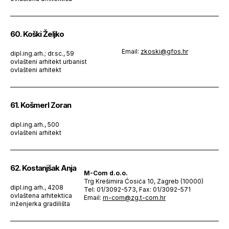
60. Koški Željko
Email:
zkoski@gfos.hr
dipl.ing.arh.; dr.sc., 59
ovlašteni arhitekt urbanist
ovlašteni arhitekt
61. Košmerl Zoran
dipl.ing.arh., 500
ovlašteni arhitekt
62. Kostanjšak Anja
M-Com d.o.o.
Trg Krešimira Ćosića 10, Zagreb (10000)
dipl.ing.arh., 4208
Tel: 01/3092-573, Fax: 01/3092-571
ovlaštena arhitektica
Email:
m-com@zg.t-com.hr
inženjerka gradilišta