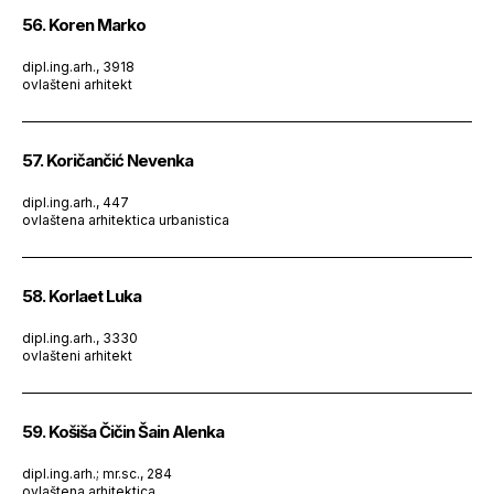
56. Koren Marko
dipl.ing.arh., 3918
ovlašteni arhitekt
57. Koričančić Nevenka
dipl.ing.arh., 447
ovlaštena arhitektica urbanistica
58. Korlaet Luka
dipl.ing.arh., 3330
ovlašteni arhitekt
59. Košiša Čičin Šain Alenka
dipl.ing.arh.; mr.sc., 284
ovlaštena arhitektica