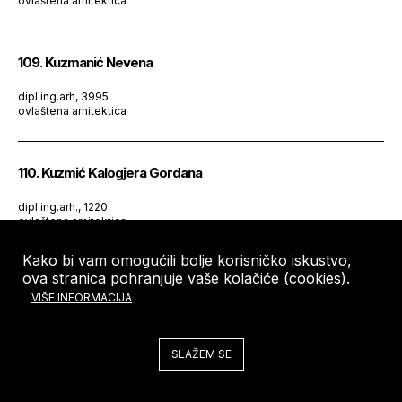
ovlaštena arhitektica
109. Kuzmanić Nevena
dipl.ing.arh, 3995
ovlaštena arhitektica
110. Kuzmić Kalogjera Gordana
dipl.ing.arh., 1220
ovlaštena arhitektica
Kako bi vam omogućili bolje korisničko iskustvo,
Pretraga imenika HKA
ova stranica pohranjuje vaše kolačiće (cookies).
VIŠE INFORMACIJA
VRSTA TVRTKE
SLAŽEM SE
ŽUPANIJE