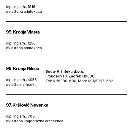
dipl.ing.arh., 1816
ovlaštena arhitektica
95. Kronja Vlasta
dipl.ing.arh., 1256
ovlaštena arhitektica
96. Kronja Nikica
Soda-Arhitekti d.o.o.
Froudeova 1, Zagreb (10000)
dipl.ing.arh., 4056
Tel: 01/6380-680, Mob: 091/5067-662
ovlašteni arhitekt
97. Kršilović Nevenka
dipl.ing.arh., 700
ovlaštena krajobrazna arhitektica