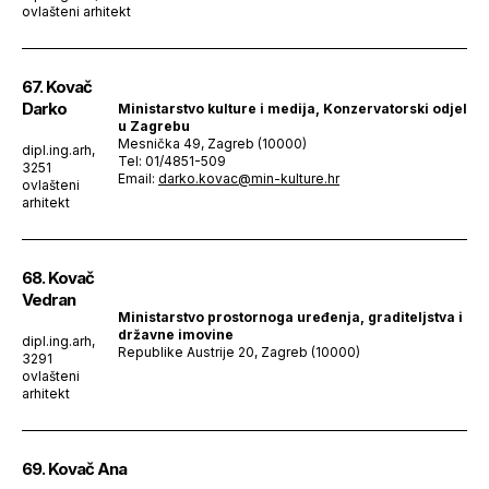
ovlašteni arhitekt
67. Kovač
Darko
Ministarstvo kulture i medija, Konzervatorski odjel
u Zagrebu
Mesnička 49, Zagreb (10000)
dipl.ing.arh,
Tel: 01/4851-509
3251
Email:
darko.kovac@min-kulture.hr
ovlašteni
arhitekt
68. Kovač
Vedran
Ministarstvo prostornoga uređenja, graditeljstva i
državne imovine
dipl.ing.arh,
Republike Austrije 20, Zagreb (10000)
3291
ovlašteni
arhitekt
69. Kovač Ana