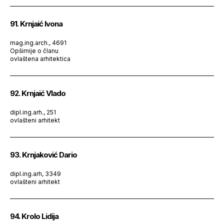
91. Krnjaić Ivona
mag.ing.arch., 4691
Opširnije o članu
ovlaštena arhitektica
92. Krnjaić Vlado
dipl.ing.arh., 251
ovlašteni arhitekt
93. Krnjaković Dario
dipl.ing.arh, 3349
ovlašteni arhitekt
94. Krolo Lidija