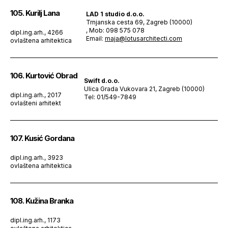
105. Kurilj Lana
LAD 1 studio d.o.o.
Trnjanska cesta 69, Zagreb (10000)
, Mob: 098 575 078
dipl.ing.arh., 4266
Email:
maja@lotusarchitecti.com
ovlaštena arhitektica
106. Kurtović Obrad
Swift d.o.o.
Ulica Grada Vukovara 21, Zagreb (10000)
dipl.ing.arh., 2017
Tel: 01/549-7849
ovlašteni arhitekt
107. Kusić Gordana
dipl.ing.arh., 3923
ovlaštena arhitektica
108. Kužina Branka
dipl.ing.arh., 1173