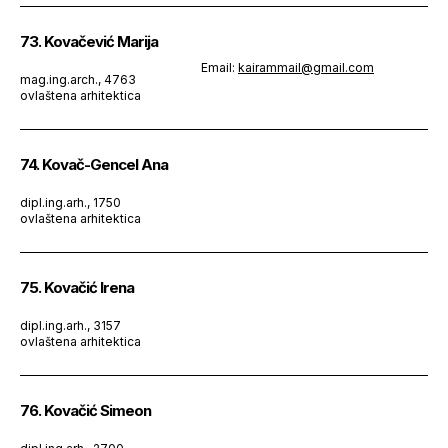
73. Kovačević Marija
Email:
kairammail@gmail.com
mag.ing.arch., 4763
ovlaštena arhitektica
74. Kovač-Gencel Ana
dipl.ing.arh., 1750
ovlaštena arhitektica
75. Kovačić Irena
dipl.ing.arh., 3157
ovlaštena arhitektica
76. Kovačić Simeon