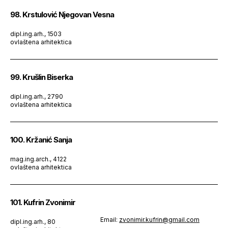
98. Krstulović Njegovan Vesna
dipl.ing.arh., 1503
ovlaštena arhitektica
99. Krušlin Biserka
dipl.ing.arh., 2790
ovlaštena arhitektica
100. Kržanić Sanja
mag.ing.arch., 4122
ovlaštena arhitektica
101. Kufrin Zvonimir
Email:
zvonimir.kufrin@gmail.com
dipl.ing.arh., 80