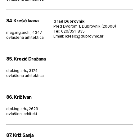
84. Krešić Ivana
Grad Dubrovnik
Pred Dvorom 1, Dubrovnik (20000)
Tel: 020/351-835
mag.ing.arch., 4347
Email:
ikresic@dubrovnik.hr
ovlaštena arhitektica
85. Krezić Dražana
dipl.ing.arh., 3174
ovlaštena arhitektica
86. Križ Ivan
dipl.ing.arh., 2629
ovlašteni arhitekt
87. Križ Sanja