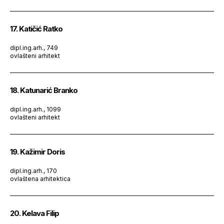
17. Katičić Ratko
dipl.ing.arh., 749
ovlašteni arhitekt
18. Katunarić Branko
dipl.ing.arh., 1099
ovlašteni arhitekt
19. Kažimir Doris
dipl.ing.arh., 170
ovlaštena arhitektica
20. Kelava Filip