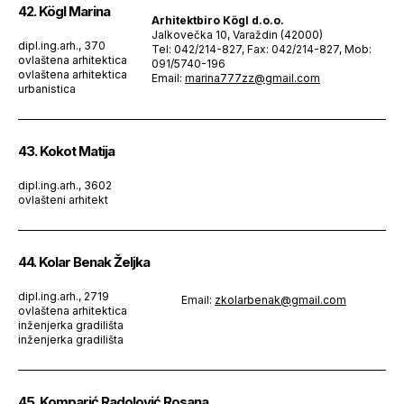
42. Kögl Marina
Arhitektbiro Kögl d.o.o.
Jalkovečka 10, Varaždin (42000)
dipl.ing.arh., 370
Tel: 042/214-827, Fax: 042/214-827, Mob:
ovlaštena arhitektica
091/5740-196
ovlaštena arhitektica
Email:
marina777zz@gmail.com
urbanistica
43. Kokot Matija
dipl.ing.arh., 3602
ovlašteni arhitekt
44. Kolar Benak Željka
dipl.ing.arh., 2719
Email:
zkolarbenak@gmail.com
ovlaštena arhitektica
inženjerka gradilišta
inženjerka gradilišta
45. Komparić Radolović Rosana