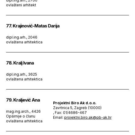
dipl.ing.arh., 2700
ovlašteni arhitekt
77. Krajinović-Matas Darija
dipl.ing.arh., 2046
ovlaštena arhitektica
78. Kralj Ivana
dipl.ing.arh., 3625
ovlaštena arhitektica
79. Kraljević Ana
Projektni Biro Ak d.o.o.
Zavrtnica 5, Zagreb (10000)
mag.ing.arch., 4426
, Fax: 01/4686-467
Opširnije o članu
Email:
projektni.biro.ak@pb-ak.hr
ovlaštena arhitektica