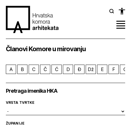
Članovi Komore u mirovanju
A
B
C
Č
Ć
D
Đ
Dž
E
F
G
Pretraga imenika HKA
VRSTA TVRTKE
ŽUPANIJE