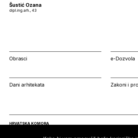
Šustić Ozana
dipl.ing.arh., 43
Obrasci
e-Dozvola
Dani arhitekata
Zakoni i pro
HRVATSKA KOMORA
ARHITEKATA
Ulica grada Vukovara 271
Tel: +385 (0)1 5508 - 410