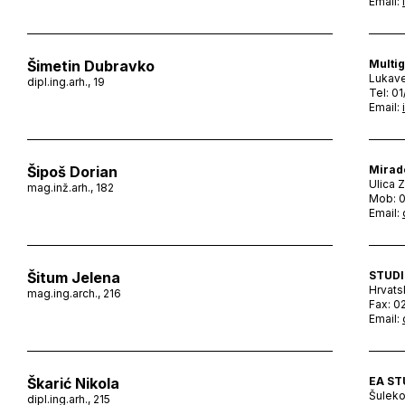
Email:
Šimetin Dubravko
Multig
Lukave
dipl.ing.arh., 19
Tel: 0
Email:
Šipoš Dorian
Mirado
Ulica 
mag.inž.arh., 182
Mob: 
Email:
Šitum Jelena
STUDI
Hrvats
mag.ing.arch., 216
Fax: 0
Email:
Škarić Nikola
EA ST
Šuleko
dipl.ing.arh., 215