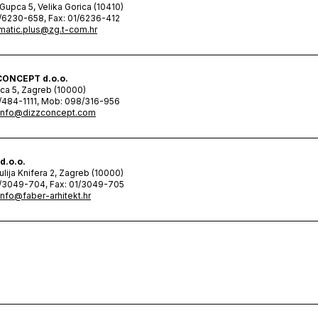
 Gupca 5, Velika Gorica (10410)
1/6230-658, Fax: 01/6236-412
matic.plus@zg.t-com.hr
CONCEPT d.o.o.
ica 5, Zagreb (10000)
1/484-1111, Mob: 098/316-956
info@dizzconcept.com
d.o.o.
ulija Knifera 2, Zagreb (10000)
1/3049-704, Fax: 01/3049-705
info@faber-arhitekt.hr