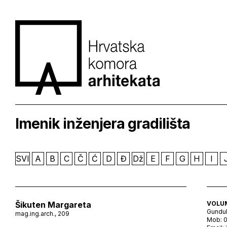
Imenik inženjera gradilišta
SVI
A
B
C
Č
Ć
D
Đ
Dž
E
F
G
H
I
Šikuten Margareta
VOLUM
Gundul
mag.ing.arch., 209
Mob: 