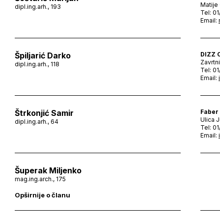
Matije
dipl.ing.arh., 193
Tel: 0
Email:
Špiljarić Darko
DIZZ 
Zavrtn
dipl.ing.arh., 118
Tel: 0
Email:
Štrkonjić Samir
Faber 
Ulica J
dipl.ing.arh., 64
Tel: 0
Email:
Šuperak Miljenko
mag.ing.arch., 175
Opširnije o članu