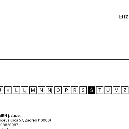
I
J
K
L
Lj
M
N
Nj
O
P
R
S
Š
T
U
V
Z
EN j.d.o.o.
ićeva ulica 57, Zagreb (10000)
098828087