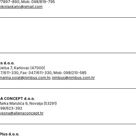
1/7897-890, Mob: 098/819-795
nikolaskaric@gmail.com
s d.o.o.
 Jelsa 7, Karlovac (47000)
47/611-330, Fax: 047/611-330, Mob: 098/210-585
marina.sojat@nimbus.com.hr
,
nimbus@nimbus.com.hr
A CONCEPT d.o.o.
Marka Marulića 9, Novalja (53291)
098/623-392
vesna@allenaconcept.hr
Plus d.o.o.