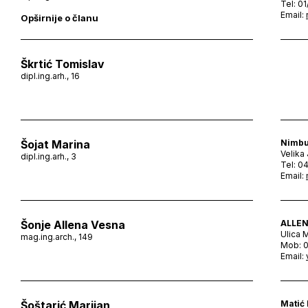
Tel: 0
Email:
Opširnije o članu
Škrtić Tomislav
dipl.ing.arh., 16
Šojat Marina
Nimbu
Velika
dipl.ing.arh., 3
Tel: 0
Email:
Šonje Allena Vesna
ALLEN
Ulica 
mag.ing.arch., 149
Mob: 
Email:
Šoštarić Marijan
Matić 