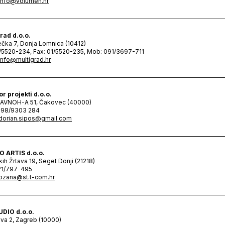
info@volumen.hr
rad d.o.o.
čka 7, Donja Lomnica (10412)
1/5520-234, Fax: 01/5520-235, Mob: 091/3697-711
info@multigrad.hr
r projekti d.o.o.
ZAVNOH-A 51, Čakovec (40000)
098/9303 284
dorian.sipos@gmail.com
O ARTIS d.o.o.
kih Žrtava 19, Seget Donji (21218)
21/797-495
ozana@st.t-com.hr
UDIO d.o.o.
va 2, Zagreb (10000)