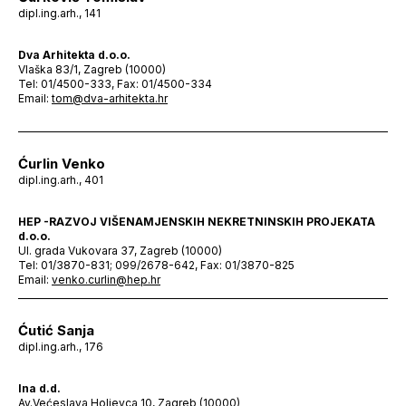
dipl.ing.arh., 141
Dva Arhitekta d.o.o.
Vlaška 83/1, Zagreb (10000)
Tel: 01/4500-333, Fax: 01/4500-334
Email:
tom@dva-arhitekta.hr
Ćurlin Venko
dipl.ing.arh., 401
HEP -RAZVOJ VIŠENAMJENSKIH NEKRETNINSKIH PROJEKATA
d.o.o.
Ul. grada Vukovara 37, Zagreb (10000)
Tel: 01/3870-831; 099/2678-642, Fax: 01/3870-825
Email:
venko.curlin@hep.hr
Ćutić Sanja
dipl.ing.arh., 176
Ina d.d.
Av.Većeslava Holjevca 10, Zagreb (10000)