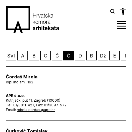
SVI
A
B
C
Č
Ć
D
Đ
Dž
E
F
Ćordaš Mirela
dipl.ing.arh., 192
APE d.o.o.
Kutnjački put 11, Zagreb (10000)
Tel: 01/3011-427, Fax: 01/3097-572
Email:
mirela.cordas@ape.hr
Ćurković Tomislav