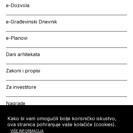
e-Dozvola
e-Građevinski Dnevnik
e-Planovi
Dani arhitekata
Zakoni i propisi
Za investitore
Nagrade
Kako bi vam omogućili bolje korisničko iskustvo,
ova stranica pohranjuje vaše kolačiće (cookies).
HRVATSKA KOMORA
Copyright © HKA 2026
VIŠE INFORMACIJA
ARHITEKATA