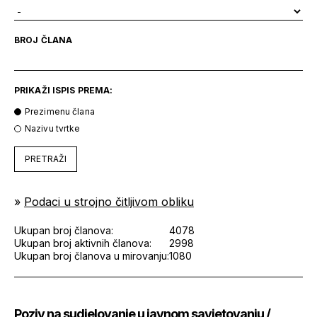
BROJ ČLANA
PRIKAŽI ISPIS PREMA:
Prezimenu člana
Nazivu tvrtke
PRETRAŽI
»
Podaci u strojno čitljivom obliku
Ukupan broj članova:
4078
Ukupan broj aktivnih članova:
2998
Ukupan broj članova u mirovanju:
1080
Poziv na sudjelovanje u javnom savjetovanju /