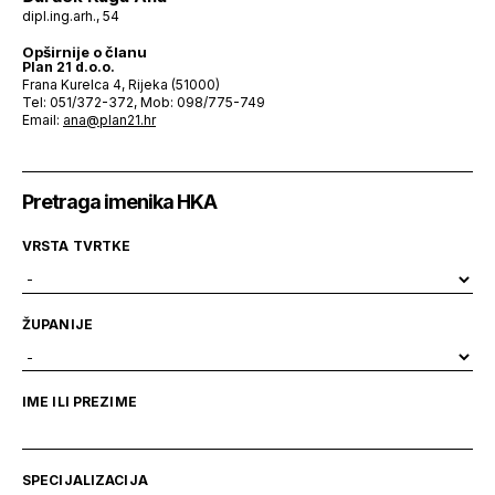
dipl.ing.arh., 54
Opširnije o članu
Plan 21 d.o.o.
Frana Kurelca 4, Rijeka (51000)
Tel: 051/372-372, Mob: 098/775-749
Email:
ana@plan21.hr
Pretraga imenika HKA
VRSTA TVRTKE
ŽUPANIJE
IME ILI PREZIME
SPECIJALIZACIJA