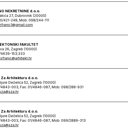
O NEKRETNINE d.o.o.
akića 27, Dubrovnik (20000)
20/421-248, Mob: 098/244-111
zfranic1@gmail.com
EKTONSKI FAKULTET
va 26, Zagreb (10000)
1/4639-153;333
tsfranic@arhitekt.hr
 Za Arhitekturu d.o.o.
 Gjure Deželića 52, Zagreb (10000)
1/4843-003, Fax: 01/4846-087, Mob: 098/288-931
sza@sza.hr
 Za Arhitekturu d.o.o.
 Gjure Deželića 52, Zagreb (10000)
1/4843-003, Fax: 01/4846-087, Mob: 099/2889-313
sza@sza.hr