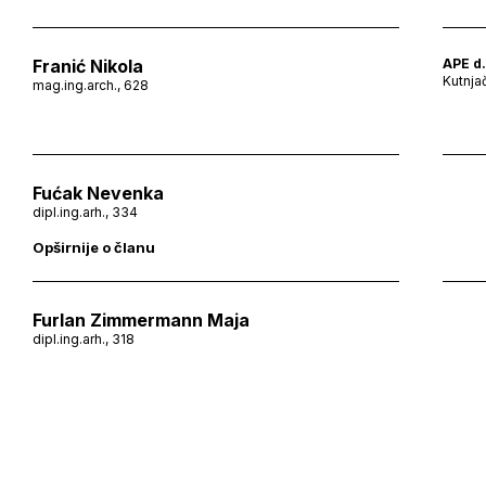
Franić Nikola
APE d.
Kutnja
mag.ing.arch., 628
Fućak Nevenka
dipl.ing.arh., 334
Opširnije o članu
Furlan Zimmermann Maja
dipl.ing.arh., 318