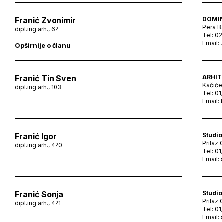
Franić Zvonimir
DOMIN
Pera B
dipl.ing.arh., 62
Tel: 0
Email:
Opširnije o članu
Franić Tin Sven
ARHIT
Kačiće
dipl.ing.arh., 103
Tel: 0
Email:
Franić Igor
Studio
Prilaz
dipl.ing.arh., 420
Tel: 0
Email:
Franić Sonja
Studio
Prilaz
dipl.ing.arh., 421
Tel: 0
Email: