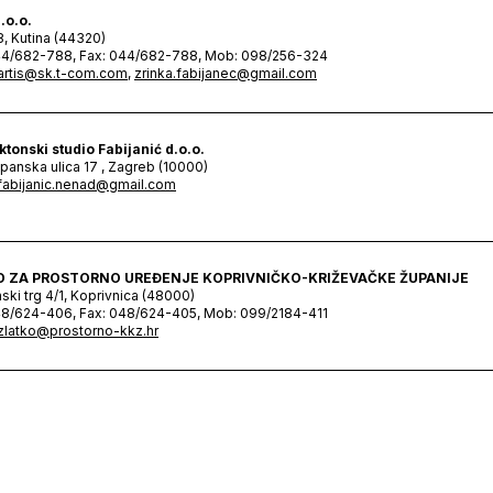
d.o.o.
8, Kutina (44320)
44/682-788, Fax: 044/682-788, Mob: 098/256-324
artis@sk.t-com.com
,
zrinka.fabijanec@gmail.com
ktonski studio Fabijanić d.o.o.
panska ulica 17 , Zagreb (10000)
fabijanic.nenad@gmail.com
 ZA PROSTORNO UREĐENJE KOPRIVNIČKO-KRIŽEVAČKE ŽUPANIJE
nski trg 4/1, Koprivnica (48000)
48/624-406, Fax: 048/624-405, Mob: 099/2184-411
zlatko@prostorno-kkz.hr