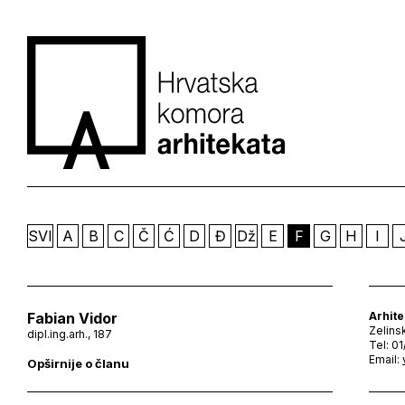
SVI
A
B
C
Č
Ć
D
Đ
Dž
E
F
G
H
I
Fabian Vidor
Arhite
Zelins
dipl.ing.arh., 187
Tel: 0
Email:
Opširnije o članu