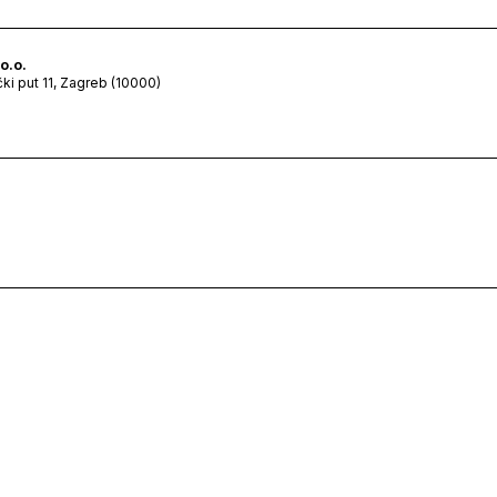
o.o.
čki put 11, Zagreb (10000)