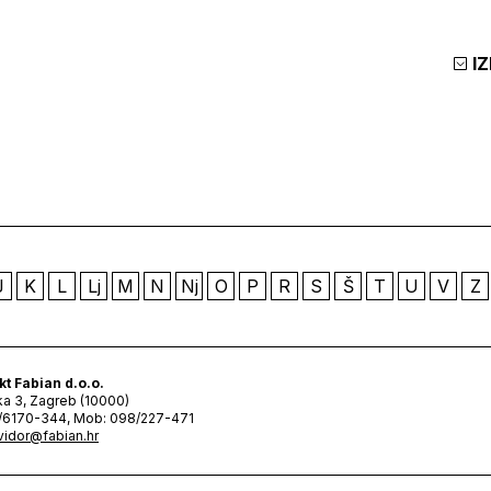
I
J
K
L
Lj
M
N
Nj
O
P
R
S
Š
T
U
V
Z
kt Fabian d.o.o.
ka 3, Zagreb (10000)
1/6170-344, Mob: 098/227-471
vidor@fabian.hr