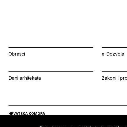
Obrasci
e-Dozvola
Dani arhitekata
Zakoni i pro
HRVATSKA KOMORA
ARHITEKATA
Ulica grada Vukovara 271
Tel: +385 (0)1 5508 - 410