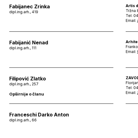
Fabijanec Zrinka
Artis 
Tržna 
dipl.ing.arh., 419
Tel: 0
Email:
Fabijanić Nenad
Arhite
Franko
dipl.ing.arh., 111
Email:
Filipović Zlatko
ZAVOD
Florija
dipl.ing.arh., 257
Tel: 0
Email:
Opširnije o članu
Franceschi Darko Anton
dipl.ing.arh., 66