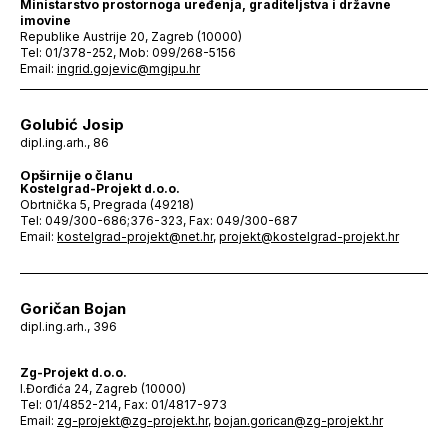
Ministarstvo prostornoga uređenja, graditeljstva i državne
imovine
Republike Austrije 20, Zagreb (10000)
Tel: 01/378-252, Mob: 099/268-5156
Email:
ingrid.gojevic@mgipu.hr
Golubić Josip
dipl.ing.arh., 86
Opširnije o članu
Kostelgrad-Projekt d.o.o.
Obrtnička 5, Pregrada (49218)
Tel: 049/300-686;376-323, Fax: 049/300-687
Email:
kostelgrad-projekt@net.hr
,
projekt@kostelgrad-projekt.hr
Goričan Bojan
dipl.ing.arh., 396
Zg-Projekt d.o.o.
I.Đorđića 24, Zagreb (10000)
Tel: 01/4852-214, Fax: 01/4817-973
Email:
zg-projekt@zg-projekt.hr
,
bojan.gorican@zg-projekt.hr