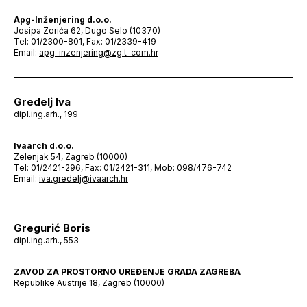
Apg-Inženjering d.o.o.
Josipa Zorića 62, Dugo Selo (10370)
Tel: 01/2300-801, Fax: 01/2339-419
Email:
apg-inzenjering@zg.t-com.hr
Gredelj Iva
dipl.ing.arh., 199
Ivaarch d.o.o.
Zelenjak 54, Zagreb (10000)
Tel: 01/2421-296, Fax: 01/2421-311, Mob: 098/476-742
Email:
iva.gredelj@ivaarch.hr
Gregurić Boris
dipl.ing.arh., 553
ZAVOD ZA PROSTORNO UREĐENJE GRADA ZAGREBA
Republike Austrije 18, Zagreb (10000)