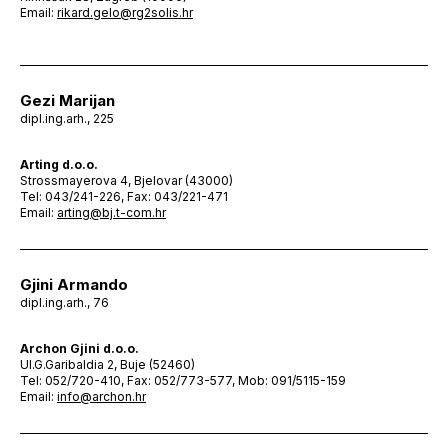
Email:
rikard.gelo@rg2solis.hr
Gezi Marijan
dipl.ing.arh., 225
Arting d.o.o.
Strossmayerova 4, Bjelovar (43000)
Tel: 043/241-226, Fax: 043/221-471
Email:
arting@bj.t-com.hr
Gjini Armando
dipl.ing.arh., 76
Archon Gjini d.o.o.
Ul.G.Garibaldia 2, Buje (52460)
Tel: 052/720-410, Fax: 052/773-577, Mob: 091/5115-159
Email:
info@archon.hr