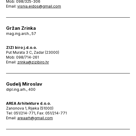
Mob: 098/325-306
Email:
visnja.eidos@gmail.com
Gržan Zrinka
mag.ing.arch., 57
ZIZI biro j.d.o.o.
Put Murata 3 C, Zadar (23000)
Mob: 098/714-261
Email:
zrinka@zizibiro.hr
Gudelj Miroslav
dipl.ing.arh., 400
AREA Arhitekture d.o.o.
Zanonova 1, Rijeka (51000)
Tel: 051/214-771, Fax: 051/214-771
Email:
areaarh@gmail.com