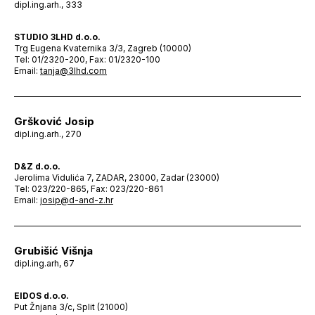
dipl.ing.arh., 333
STUDIO 3LHD d.o.o.
Trg Eugena Kvaternika 3/3, Zagreb (10000)
Tel: 01/2320-200, Fax: 01/2320-100
Email:
tanja@3lhd.com
Gršković Josip
dipl.ing.arh., 270
D&Z d.o.o.
Jerolima Vidulića 7, ZADAR, 23000, Zadar (23000)
Tel: 023/220-865, Fax: 023/220-861
Email:
josip@d-and-z.hr
Grubišić Višnja
dipl.ing.arh, 67
EIDOS d.o.o.
Put Žnjana 3/c, Split (21000)