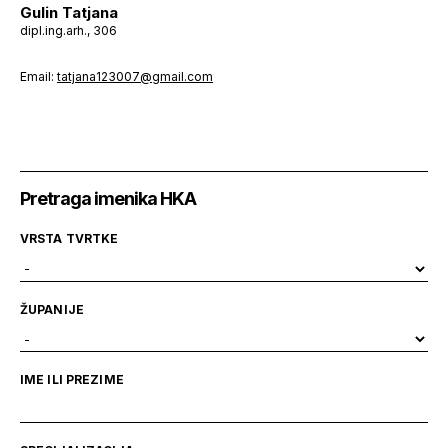
Gulin Tatjana
dipl.ing.arh., 306
Email:
tatjana123007@gmail.com
Pretraga imenika HKA
VRSTA TVRTKE
ŽUPANIJE
IME ILI PREZIME