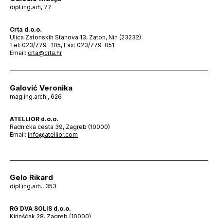
dipl.ing.arh, 77
Crta d.o.o.
Ulica Zatonskih Stanova 13, Zaton, Nin (23232)
Tel: 023/779 -105, Fax: 023/779-051
Email:
crta@crta.hr
Galović Veronika
mag.ing.arch., 626
ATELLIOR d.o.o.
Radnička cesta 39, Zagreb (10000)
Email:
info@atellior.com
Gelo Rikard
dipl.ing.arh., 353
RG DVA SOLIS d.o.o.
Kirinščak 28, Zagreb (10000)