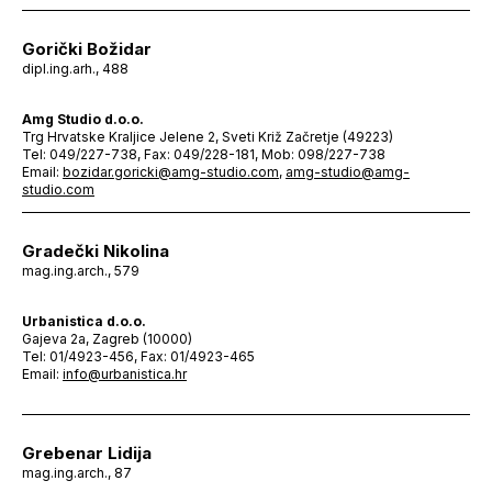
Gorički Božidar
dipl.ing.arh., 488
Amg Studio d.o.o.
Trg Hrvatske Kraljice Jelene 2, Sveti Križ Začretje (49223)
Tel: 049/227-738, Fax: 049/228-181, Mob: 098/227-738
Email:
bozidar.goricki@amg-studio.com
,
amg-studio@amg-
studio.com
Gradečki Nikolina
mag.ing.arch., 579
Urbanistica d.o.o.
Gajeva 2a, Zagreb (10000)
Tel: 01/4923-456, Fax: 01/4923-465
Email:
info@urbanistica.hr
Grebenar Lidija
mag.ing.arch., 87