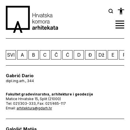
SVI
A
B
C
Č
Ć
D
Đ
Dž
E
F
Gabrić Dario
dipl.ing.arh., 344
Fakultet građevinarstva, arhitekture i geodezije
Matice Hrvatske 15, Split (21000)
Tel: 021/303-333, Fax: 021/465-117
Email:
arhitektura@gdarh.hr
Galošić Matija