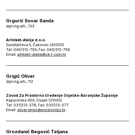
Grgurić Sovar Sanda
dipl.ing.arh., 133
Arhitekt-Atelje d.o.o.
Gundulićeva 5, Čakovec (40000)
Tel: 040/312-759, Fax: 040/312-759
Email:
arhitekt-atelje@ck.t-com.hr
Grigić Oliver
dipl.ing.arh., 112
Zavod Za Prostorno Uređenje Osječko-Baranjske Županije
Kapucinska 40/I, Osijek (31000)
Tel: 031/213-378, Fax: 031/213-377
Email:
oliver.grigic@prostorobz.hr
Grozdanić Begović Tatjana