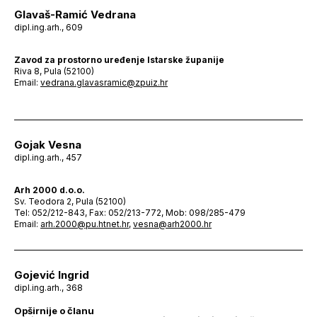
Glavaš-Ramić Vedrana
dipl.ing.arh., 609
Zavod za prostorno uređenje Istarske županije
Riva 8, Pula (52100)
Email:
vedrana.glavasramic@zpuiz.hr
Gojak Vesna
dipl.ing.arh., 457
Arh 2000 d.o.o.
Sv. Teodora 2, Pula (52100)
Tel: 052/212-843, Fax: 052/213-772, Mob: 098/285-479
Email:
arh.2000@pu.htnet.hr
,
vesna@arh2000.hr
Gojević Ingrid
dipl.ing.arh., 368
Opširnije o članu