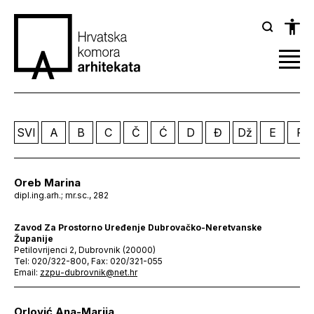
SVI
A
B
C
Č
Ć
D
Đ
Dž
E
F
Oreb Marina
dipl.ing.arh.; mr.sc., 282
Zavod Za Prostorno Uređenje Dubrovačko-Neretvanske
Županije
Petilovrijenci 2, Dubrovnik (20000)
Tel: 020/322-800, Fax: 020/321-055
Email:
zzpu-dubrovnik@net.hr
Orlović Ana-Marija