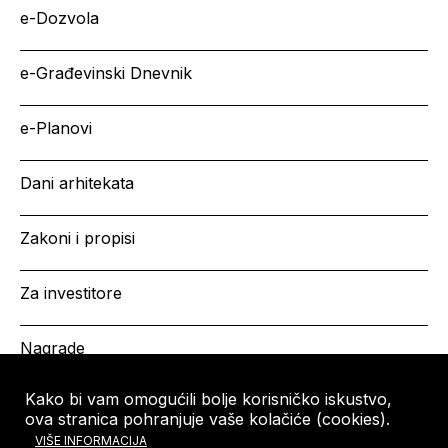
e-Dozvola
e-Građevinski Dnevnik
e-Planovi
Dani arhitekata
Zakoni i propisi
Za investitore
Nagrade
Kako bi vam omogućili bolje korisničko iskustvo,
ova stranica pohranjuje vaše kolačiće (cookies).
HRVATSKA KOMORA
Copyright © HKA 2026
VIŠE INFORMACIJA
ARHITEKATA