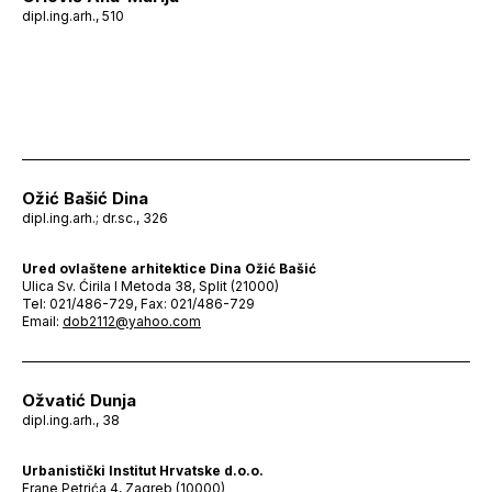
dipl.ing.arh., 510
Ožić Bašić Dina
dipl.ing.arh.; dr.sc., 326
Ured ovlaštene arhitektice Dina Ožić Bašić
Ulica Sv. Ćirila I Metoda 38, Split (21000)
Tel: 021/486-729, Fax: 021/486-729
Email:
dob2112@yahoo.com
Ožvatić Dunja
dipl.ing.arh., 38
Urbanistički Institut Hrvatske d.o.o.
Frane Petrića 4, Zagreb (10000)