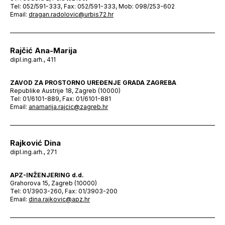
Tel: 052/591-333, Fax: 052/591-333, Mob: 098/253-602
Email:
dragan.radolovic@urbis72.hr
Rajčić Ana-Marija
dipl.ing.arh., 411
ZAVOD ZA PROSTORNO UREĐENJE GRADA ZAGREBA
Republike Austrije 18, Zagreb (10000)
Tel: 01/6101-889, Fax: 01/6101-881
Email:
anamarija.rajcic@zagreb.hr
Rajković Dina
dipl.ing.arh., 271
APZ-INŽENJERING d.d.
Grahorova 15, Zagreb (10000)
Tel: 01/3903-260, Fax: 01/3903-200
Email:
dina.rajkovic@apz.hr