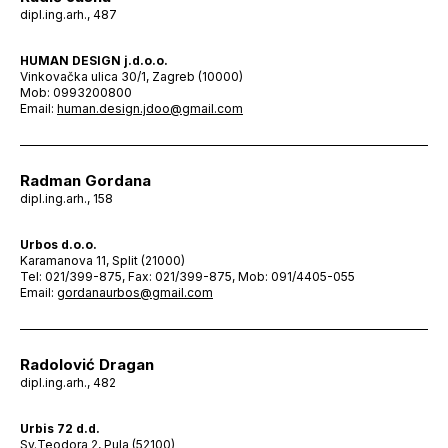
dipl.ing.arh., 487
HUMAN DESIGN j.d.o.o.
Vinkovačka ulica 30/1, Zagreb (10000)
Mob: 0993200800
Email:
human.design.jdoo@gmail.com
Radman Gordana
dipl.ing.arh., 158
Urbos d.o.o.
Karamanova 11, Split (21000)
Tel: 021/399-875, Fax: 021/399-875, Mob: 091/4405-055
Email:
gordanaurbos@gmail.com
Radolović Dragan
dipl.ing.arh., 482
Urbis 72 d.d.
Sv.Teodora 2, Pula (52100)