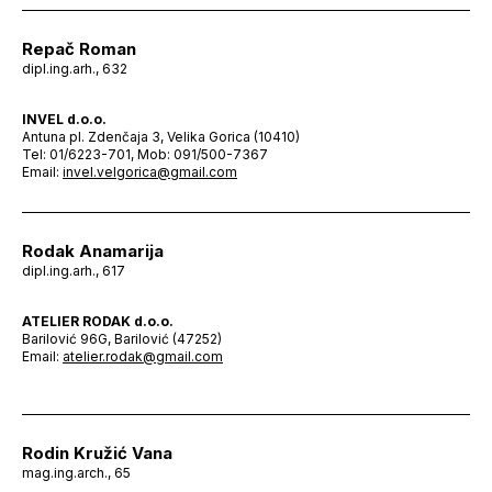
Repač Roman
dipl.ing.arh., 632
INVEL d.o.o.
Antuna pl. Zdenčaja 3, Velika Gorica (10410)
Tel: 01/6223-701, Mob: 091/500-7367
Email:
invel.velgorica@gmail.com
Rodak Anamarija
dipl.ing.arh., 617
ATELIER RODAK d.o.o.
Barilović 96G, Barilović (47252)
Email:
atelier.rodak@gmail.com
Rodin Kružić Vana
mag.ing.arch., 65