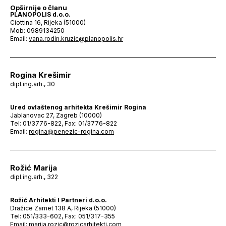
Opširnije o članu
PLANOPOLIS d.o.o.
Ciottina 16, Rijeka (51000)
Mob: 0989134250
Email:
vana.rodin.kruzic@planopolis.hr
Rogina Krešimir
dipl.ing.arh., 30
Ured ovlaštenog arhitekta Krešimir Rogina
Jablanovac 27, Zagreb (10000)
Tel: 01/3776-822, Fax: 01/3776-822
Email:
rogina@penezic-rogina.com
Rožić Marija
dipl.ing.arh., 322
Rožić Arhitekti I Partneri d.o.o.
Dražice Zamet 138 A, Rijeka (51000)
Tel: 051/333-602, Fax: 051/317-355
Email:
marija.rozic@rozicarhitekti.com