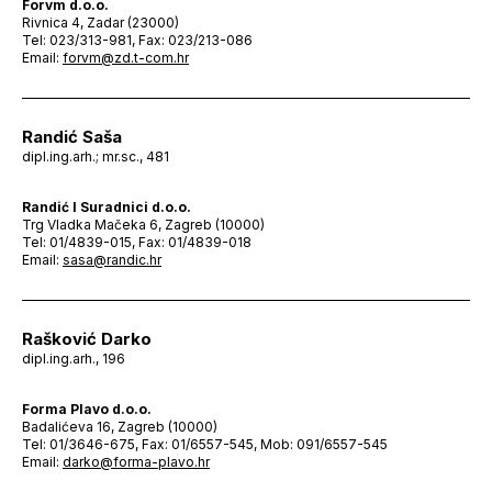
Forvm d.o.o.
Rivnica 4, Zadar (23000)
Tel: 023/313-981, Fax: 023/213-086
Email:
forvm@zd.t-com.hr
Randić Saša
dipl.ing.arh.; mr.sc., 481
Randić I Suradnici d.o.o.
Trg Vladka Mačeka 6, Zagreb (10000)
Tel: 01/4839-015, Fax: 01/4839-018
Email:
sasa@randic.hr
Rašković Darko
dipl.ing.arh., 196
Forma Plavo d.o.o.
Badalićeva 16, Zagreb (10000)
Tel: 01/3646-675, Fax: 01/6557-545, Mob: 091/6557-545
Email:
darko@forma-plavo.hr