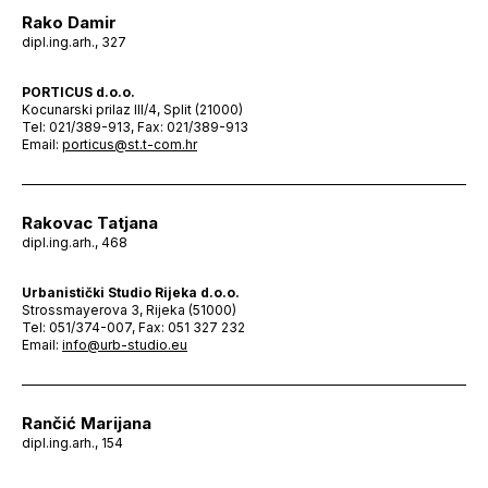
Rako Damir
dipl.ing.arh., 327
PORTICUS d.o.o.
Kocunarski prilaz III/4, Split (21000)
Tel: 021/389-913, Fax: 021/389-913
Email:
porticus@st.t-com.hr
Rakovac Tatjana
dipl.ing.arh., 468
Urbanistički Studio Rijeka d.o.o.
Strossmayerova 3, Rijeka (51000)
Tel: 051/374-007, Fax: 051 327 232
Email:
info@urb-studio.eu
Rančić Marijana
dipl.ing.arh., 154