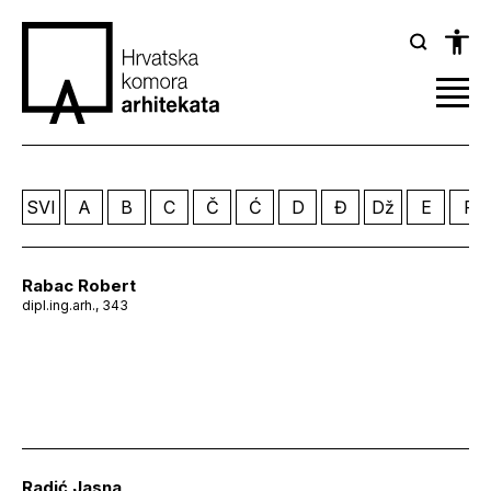
SVI
A
B
C
Č
Ć
D
Đ
Dž
E
F
Rabac Robert
dipl.ing.arh., 343
Radić Jasna