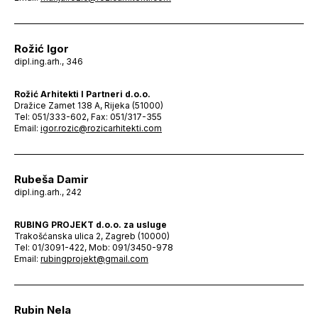
Rožić Igor
dipl.ing.arh., 346
Rožić Arhitekti I Partneri d.o.o.
Dražice Zamet 138 A, Rijeka (51000)
Tel: 051/333-602, Fax: 051/317-355
Email:
igor.rozic@rozicarhitekti.com
Rubeša Damir
dipl.ing.arh., 242
RUBING PROJEKT d.o.o. za usluge
Trakošćanska ulica 2, Zagreb (10000)
Tel: 01/3091-422, Mob: 091/3450-978
Email:
rubingprojekt@gmail.com
Rubin Nela