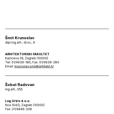
Šmit Krunoslav
dipl.ing.arh.; dr.sc., 6
ARHITEKTONSKI FAKULTET
Kačićeva 26, Zagreb (10000)
Tel: 01/4639-180, Fax: 01/4639-284
Email:
krunoslav.smit@arhitekt.hr
Šobat Radovan
ing.arh., 555
Log Urbis d.o.o.
Ilica 104/2, Zagreb (10000)
Fax: 01/4846-208