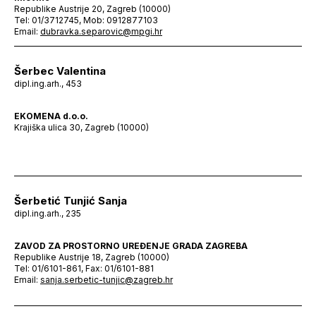
Republike Austrije 20, Zagreb (10000)
Tel: 01/3712745, Mob: 0912877103
Email:
dubravka.separovic@mpgi.hr
Šerbec Valentina
dipl.ing.arh., 453
EKOMENA d.o.o.
Krajiška ulica 30, Zagreb (10000)
Šerbetić Tunjić Sanja
dipl.ing.arh., 235
ZAVOD ZA PROSTORNO UREĐENJE GRADA ZAGREBA
Republike Austrije 18, Zagreb (10000)
Tel: 01/6101-861, Fax: 01/6101-881
Email:
sanja.serbetic-tunjic@zagreb.hr