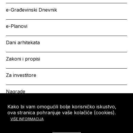
e-Građevinski Dnevnik
e-Planovi
Dani arhitekata
Zakoni i propisi
Za investitore
Nagrade
Kako bi vam omogućili bolje korisničko iskustvo,
ova stranica pohranjuje vaše kolačiće (cookies).
HRVATSKA KOMORA
Copyright © HKA 2026
VIŠE INFORMACIJA
ARHITEKATA
Ulica grada Vukovara 271
10000 Zagreb