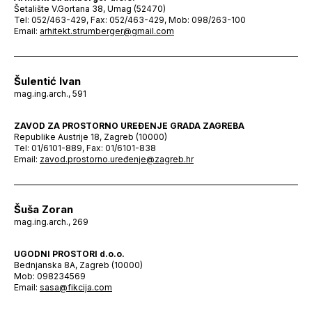
Šetalište V.Gortana 38, Umag (52470)
Tel: 052/463-429, Fax: 052/463-429, Mob: 098/263-100
Email:
arhitekt.strumberger@gmail.com
Šulentić Ivan
mag.ing.arch., 591
ZAVOD ZA PROSTORNO UREĐENJE GRADA ZAGREBA
Republike Austrije 18, Zagreb (10000)
Tel: 01/6101-889, Fax: 01/6101-838
Email:
zavod.prostorno.uređenje@zagreb.hr
Šuša Zoran
mag.ing.arch., 269
UGODNI PROSTORI d.o.o.
Bednjanska 8A, Zagreb (10000)
Mob: 098234569
Email:
sasa@fikcija.com