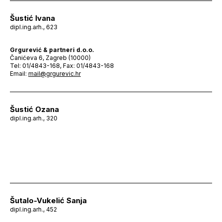
Šustić Ivana
dipl.ing.arh., 623
Grgurević & partneri d.o.o.
Čanićeva 6, Zagreb (10000)
Tel: 01/4843-168, Fax: 01/4843-168
Email:
mail@grgurevic.hr
Šustić Ozana
dipl.ing.arh., 320
Šutalo-Vukelić Sanja
dipl.ing.arh., 452