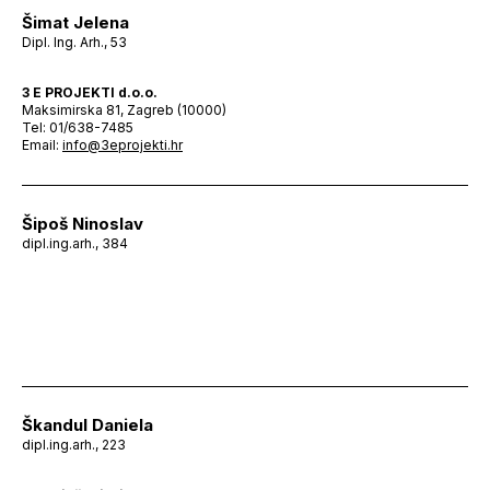
Šimat Jelena
Dipl. Ing. Arh., 53
3 E PROJEKTI d.o.o.
Maksimirska 81, Zagreb (10000)
Tel: 01/638-7485
Email:
info@3eprojekti.hr
Šipoš Ninoslav
dipl.ing.arh., 384
Škandul Daniela
dipl.ing.arh., 223