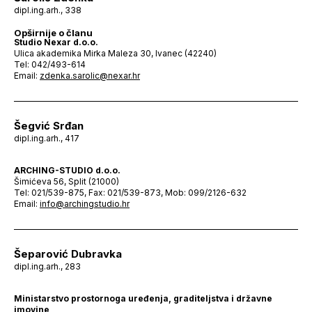
dipl.ing.arh., 338
Opširnije o članu
Studio Nexar d.o.o.
Ulica akademika Mirka Maleza 30, Ivanec (42240)
Tel: 042/493-614
Email:
zdenka.sarolic@nexar.hr
Šegvić Srđan
dipl.ing.arh., 417
ARCHING-STUDIO d.o.o.
Šimićeva 56, Split (21000)
Tel: 021/539-875, Fax: 021/539-873, Mob: 099/2126-632
Email:
info@archingstudio.hr
Šeparović Dubravka
dipl.ing.arh., 283
Ministarstvo prostornoga uređenja, graditeljstva i državne
imovine