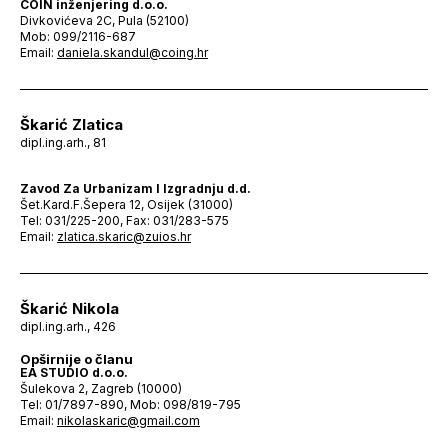
COIN inženjering d.o.o.
Divkovićeva 2C, Pula (52100)
Mob: 099/2116-687
Email:
daniela.skandul@coing.hr
Škarić Zlatica
dipl.ing.arh., 81
Zavod Za Urbanizam I Izgradnju d.d.
Šet.Kard.F.Šepera 12, Osijek (31000)
Tel: 031/225-200, Fax: 031/283-575
Email:
zlatica.skaric@zuios.hr
Škarić Nikola
dipl.ing.arh., 426
Opširnije o članu
EA STUDIO d.o.o.
Šulekova 2, Zagreb (10000)
Tel: 01/7897-890, Mob: 098/819-795
Email:
nikolaskaric@gmail.com