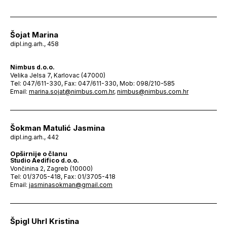
Šojat Marina
dipl.ing.arh., 458
Nimbus d.o.o.
Velika Jelsa 7, Karlovac (47000)
Tel: 047/611-330, Fax: 047/611-330, Mob: 098/210-585
Email:
marina.sojat@nimbus.com.hr
,
nimbus@nimbus.com.hr
Šokman Matulić Jasmina
dipl.ing.arh., 442
Opširnije o članu
Studio Aedifico d.o.o.
Vončinina 2, Zagreb (10000)
Tel: 01/3705-418, Fax: 01/3705-418
Email:
jasminasokman@gmail.com
Špigl Uhrl Kristina