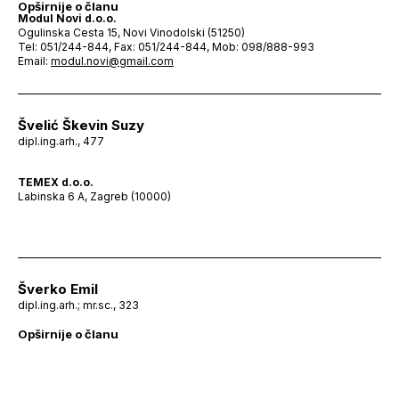
Opširnije o članu
Modul Novi d.o.o.
Ogulinska Cesta 15, Novi Vinodolski (51250)
Tel: 051/244-844, Fax: 051/244-844, Mob: 098/888-993
Email:
modul.novi@gmail.com
Švelić Škevin Suzy
dipl.ing.arh., 477
TEMEX d.o.o.
Labinska 6 A, Zagreb (10000)
Šverko Emil
dipl.ing.arh.; mr.sc., 323
Opširnije o članu