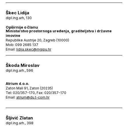
Škec Lidija
dipl.ing.arh, 130
Opširnije o članu
Ministarstvo prostornoga uređenja, graditeljstva i državne
imovine
Republike Austrije 20, Zagreb (10000)
Mob: 099 2685 137
Email:
lidija.skec@mgipu.hr
Škoda Miroslav
dipl.ing.arh., 596
Atrium d.o.o.
Zaton Mali 91, Zaton (20235)
Tel: 020/357-170, Fax: 020/357-170
Email:
atrium@du.t-com.hr
Šljivić Zlatan
dipl.ing.arh., 398