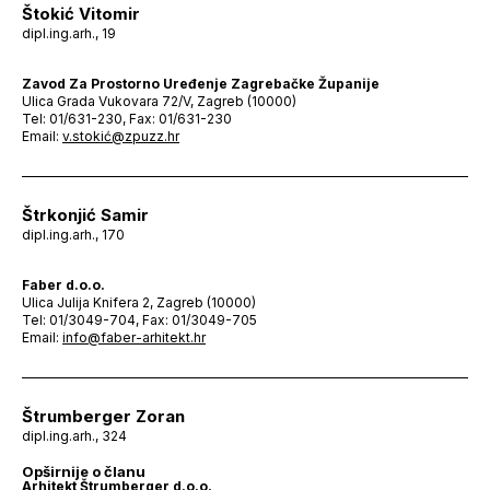
Štokić Vitomir
dipl.ing.arh., 19
Zavod Za Prostorno Uređenje Zagrebačke Županije
Ulica Grada Vukovara 72/V, Zagreb (10000)
Tel: 01/631-230, Fax: 01/631-230
Email:
v.stokić@zpuzz.hr
Štrkonjić Samir
dipl.ing.arh., 170
Faber d.o.o.
Ulica Julija Knifera 2, Zagreb (10000)
Tel: 01/3049-704, Fax: 01/3049-705
Email:
info@faber-arhitekt.hr
Štrumberger Zoran
dipl.ing.arh., 324
Opširnije o članu
Arhitekt Štrumberger d.o.o.