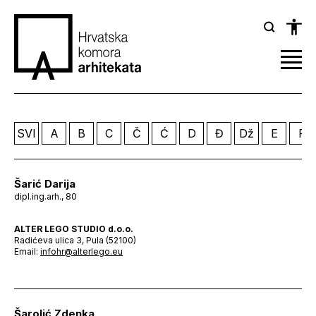
SVI
A
B
C
Č
Ć
D
Đ
Dž
E
F
Šarić Darija
dipl.ing.arh., 80
ALTER LEGO STUDIO d.o.o.
Radićeva ulica 3, Pula (52100)
Email:
infohr@alterlego.eu
Šarolić Zdenka