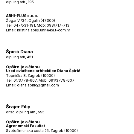
dipl.ing.arh., 195
ARHI-PLUS d.o.o.
Žegar VI/34, Ogulin (47300)
Tel: 047/531-191, Mob: 098/717-713
Email:
kristina.spigl.uhrl@ka.t-com.hr
Špirić Diana
dipl.ing.arh, 451
Opširnije o članu
Ured ovlaštene arhitektice Diana Špirić
Topnička 8, Zagreb (10000)
Tel: 01/3778-607, Mob: 091/3778-607
Email:
diana.spiric@gmail.com
Šrajer Filip
dr.sc. dipl.ing.arh., 595
Opširnije o članu
Agronomski Fakultet
Svetošimunska cesta 25, Zagreb (10000)