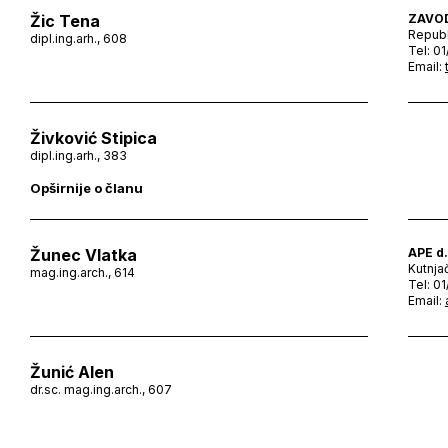
Žic Tena
ZAVO
Republ
dipl.ing.arh., 608
Tel: 0
Email:
Živković Stipica
dipl.ing.arh., 383
Opširnije o članu
Žunec Vlatka
APE d.
Kutnja
mag.ing.arch., 614
Tel: 0
Email:
Žunić Alen
dr.sc. mag.ing.arch., 607