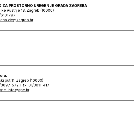
D ZA PROSTORNO UREĐENJE GRADA ZAGREBA
ike Austrije 18, Zagreb (10000)
1/6101797
tena.zic@zagreb.hr
o.o.
čki put 11, Zagreb (10000)
1/3097-572, Fax: 01/3011-417
ape-info@ape.hr