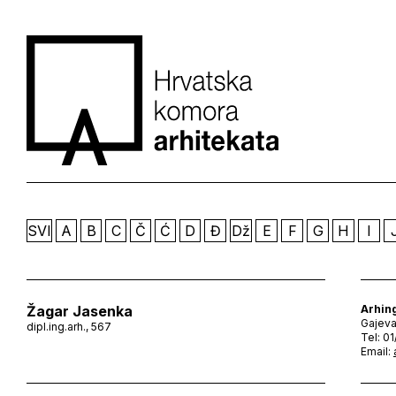
SVI
A
B
C
Č
Ć
D
Đ
Dž
E
F
G
H
I
Žagar Jasenka
Arhing
Gajeva
dipl.ing.arh., 567
Tel: 0
Email: