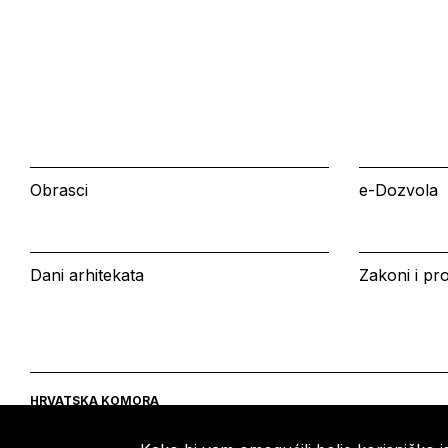
Obrasci
e-Dozvola
Dani arhitekata
Zakoni i pro
HRVATSKA KOMORA
ARHITEKATA
Ulica grada Vukovara 271
Tel: +385 (0)1 5508 - 410