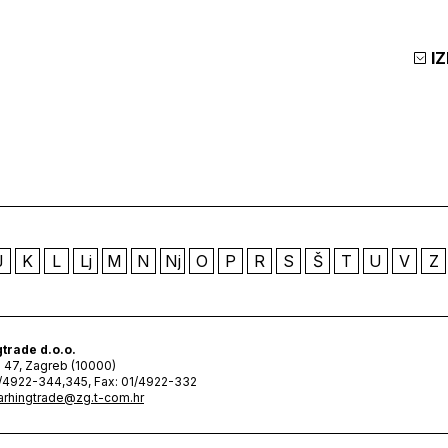
I
J
K
L
Lj
M
N
Nj
O
P
R
S
Š
T
U
V
Z
trade d.o.o.
 47, Zagreb (10000)
1/4922-344,345, Fax: 01/4922-332
arhingtrade@zg.t-com.hr