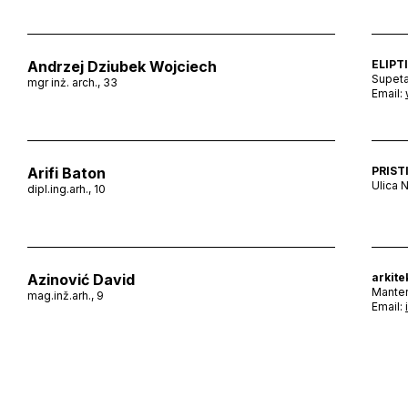
Andrzej Dziubek Wojciech
ELIPTI
Supeta
mgr inż. arch., 33
Email:
Arifi Baton
PRISTI
Ulica N
dipl.ing.arh., 10
Azinović David
arkite
Manter
mag.inž.arh., 9
Email: