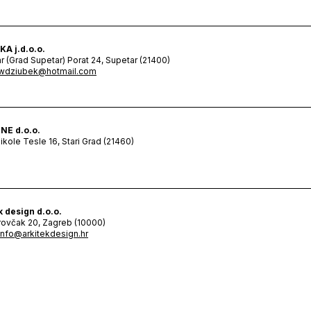
KA j.d.o.o.
r (Grad Supetar) Porat 24, Supetar (21400)
wdziubek@hotmail.com
NE d.o.o.
ikole Tesle 16, Stari Grad (21460)
k design d.o.o.
ovčak 20, Zagreb (10000)
info@arkitekdesign.hr