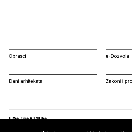
Obrasci
e-Dozvola
Dani arhitekata
Zakoni i pro
HRVATSKA KOMORA
ARHITEKATA
Ulica grada Vukovara 271
Tel: +385 (0)1 5508 - 410