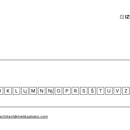
I
J
K
L
Lj
M
N
Nj
O
P
R
S
Š
T
U
V
Z
architect@melikaaljukic.com