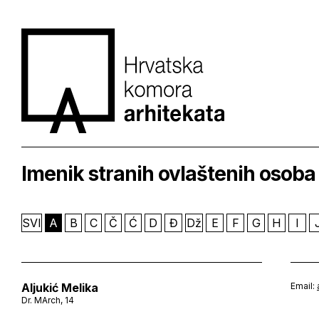
Imenik stranih ovlaštenih osoba
SVI
A
B
C
Č
Ć
D
Đ
Dž
E
F
G
H
I
Aljukić Melika
Email:
Dr. MArch, 14