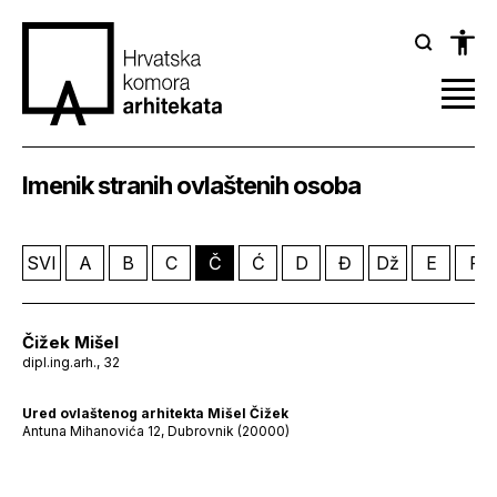
Imenik stranih ovlaštenih osoba
SVI
A
B
C
Č
Ć
D
Đ
Dž
E
F
Čižek Mišel
dipl.ing.arh., 32
Ured ovlaštenog arhitekta Mišel Čižek
Antuna Mihanovića 12, Dubrovnik (20000)