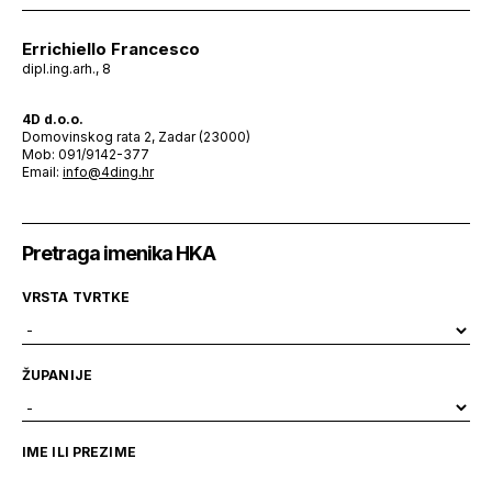
Errichiello Francesco
dipl.ing.arh., 8
4D d.o.o.
Domovinskog rata 2, Zadar (23000)
Mob: 091/9142-377
Email:
info@4ding.hr
Pretraga imenika HKA
VRSTA TVRTKE
ŽUPANIJE
IME ILI PREZIME