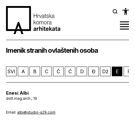
Imenik stranih ovlaštenih osoba
SVI
A
B
C
Č
Ć
D
Đ
Dž
E
F
Enesi Albi
dott.mag.arch., 19
Email:
albi@studio-a29.com