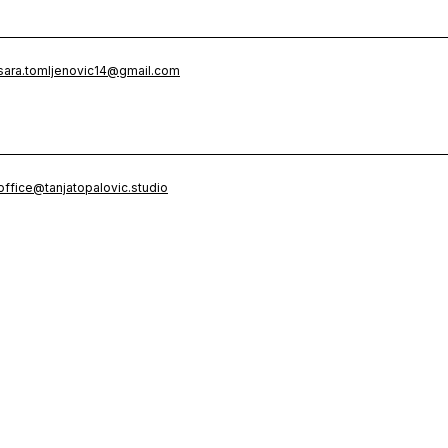
sara.tomljenovic14@gmail.com
office@tanjatopalovic.studio