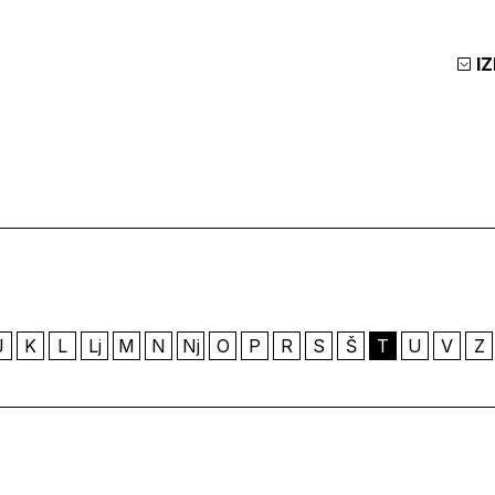
I
J
K
L
Lj
M
N
Nj
O
P
R
S
Š
T
U
V
Z