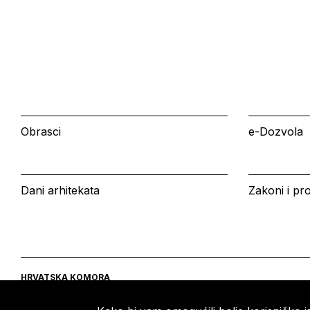
Obrasci
e-Dozvola
Dani arhitekata
Zakoni i pro
HRVATSKA KOMORA
ARHITEKATA
Ulica grada Vukovara 271
Tel: +385 (0)1 5508 - 410