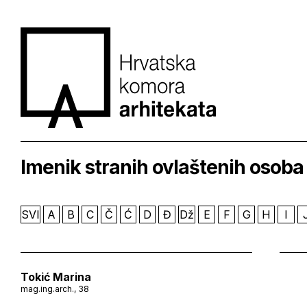
Imenik stranih ovlaštenih osoba
SVI
A
B
C
Č
Ć
D
Đ
Dž
E
F
G
H
I
Tokić Marina
mag.ing.arch., 38