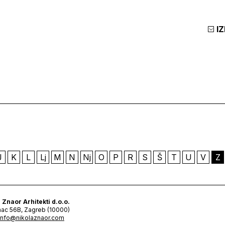
I
J
K
L
Lj
M
N
Nj
O
P
R
S
Š
T
U
V
Z
 Znaor Arhitekti d.o.o.
ac 56B, Zagreb (10000)
info@nikolaznaor.com