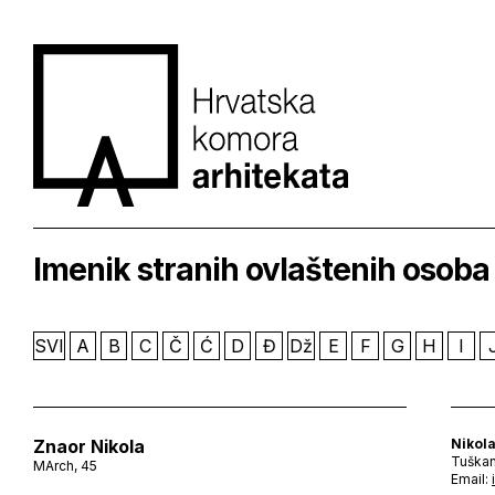
Imenik stranih ovlaštenih osoba
SVI
A
B
C
Č
Ć
D
Đ
Dž
E
F
G
H
I
Znaor Nikola
Nikola
Tuškan
MArch, 45
Email: