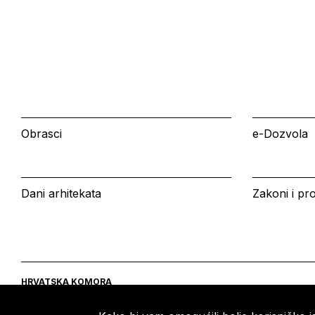
Obrasci
e-Dozvola
Dani arhitekata
Zakoni i pro
HRVATSKA KOMORA
ARHITEKATA
Ulica grada Vukovara 271
Tel: +385 (0)1 5508 - 410