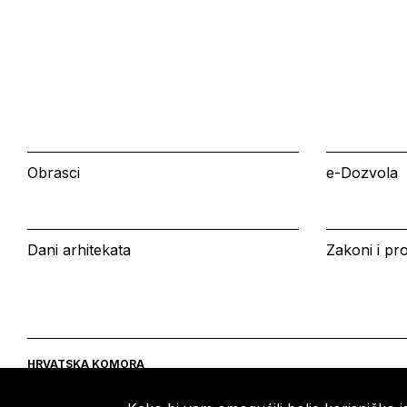
Obrasci
e-Dozvola
Dani arhitekata
Zakoni i pro
HRVATSKA KOMORA
ARHITEKATA
Ulica grada Vukovara 271
Tel: +385 (0)1 5508 - 410