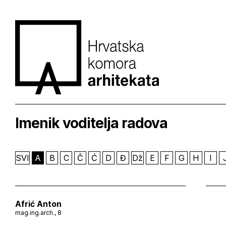
Imenik voditelja radova
SVI
A
B
C
Č
Ć
D
Đ
Dž
E
F
G
H
I
Afrić Anton
mag.ing.arch., 8