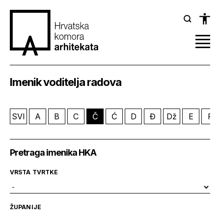
Imenik voditelja radova
SVI
A
B
C
Č
Ć
D
Đ
Dž
E
F
Pretraga imenika HKA
VRSTA TVRTKE
ŽUPANIJE