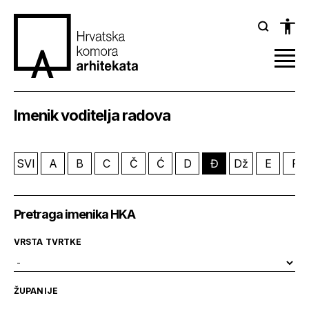
Imenik voditelja radova
SVI
A
B
C
Č
Ć
D
Đ
Dž
E
F
Pretraga imenika HKA
VRSTA TVRTKE
ŽUPANIJE