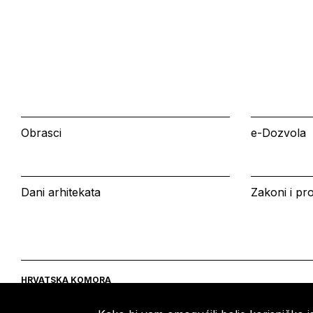
Obrasci
e-Dozvola
Dani arhitekata
Zakoni i pro
HRVATSKA KOMORA
ARHITEKATA
Ulica grada Vukovara 271
Tel: +385 (0)1 5508 - 410