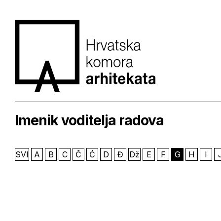
Imenik voditelja radova
SVI
A
B
C
Č
Ć
D
Đ
Dž
E
F
G
H
I