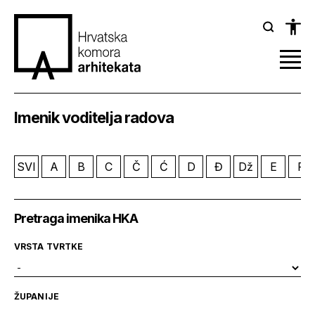
Imenik voditelja radova
SVI
A
B
C
Č
Ć
D
Đ
Dž
E
F
Pretraga imenika HKA
VRSTA TVRTKE
ŽUPANIJE