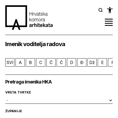
Imenik voditelja radova
SVI
A
B
C
Č
Ć
D
Đ
Dž
E
F
Pretraga imenika HKA
VRSTA TVRTKE
ŽUPANIJE