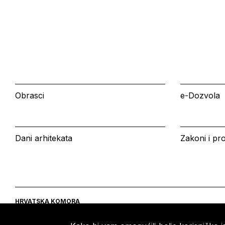
Obrasci
e-Dozvola
Dani arhitekata
Zakoni i pro
HRVATSKA KOMORA
ARHITEKATA
Ulica grada Vukovara 271
Tel: +385 (0)1 5508 - 410