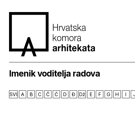
Imenik voditelja radova
SVI
A
B
C
Č
Ć
D
Đ
Dž
E
F
G
H
I