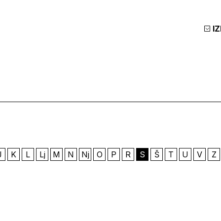
I
J
K
L
Lj
M
N
Nj
O
P
R
S
Š
T
U
V
Z