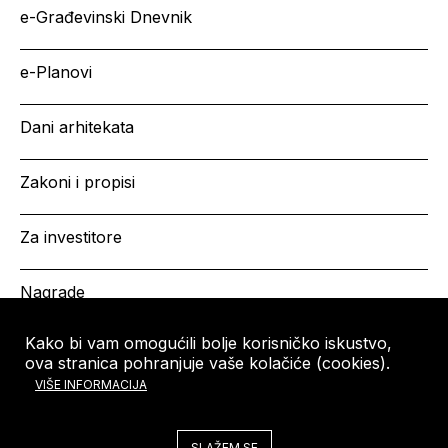
e-Građevinski Dnevnik
e-Planovi
Dani arhitekata
Zakoni i propisi
Za investitore
Nagrade
Kako bi vam omogućili bolje korisničko iskustvo,
ova stranica pohranjuje vaše kolačiće (cookies).
HRVATSKA KOMORA
Copyright © HKA 2026
VIŠE INFORMACIJA
ARHITEKATA
Ulica grada Vukovara 271
10000 Zagreb
SLAŽEM SE