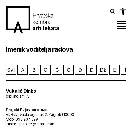
Imenik voditelja radova
SVI
A
B
C
Č
Ć
D
Đ
Dž
E
F
Vukelić Dinko
dipl.ing.arh., 5
Projekt Rujevica d.o.o.
VI. Bukovački ogranak 2, Zagreb (10000)
Mob: 098 207 329
Email:
ilija.tolic5@gmail.com