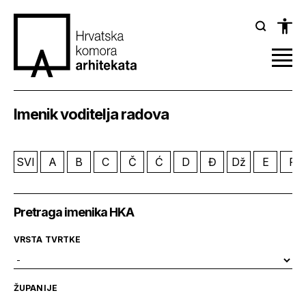
Imenik voditelja radova
SVI
A
B
C
Č
Ć
D
Đ
Dž
E
F
Pretraga imenika HKA
VRSTA TVRTKE
ŽUPANIJE