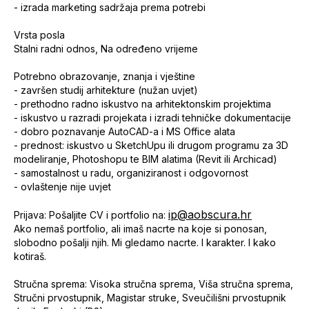
- izrada marketing sadržaja prema potrebi
Vrsta posla
Stalni radni odnos, Na određeno vrijeme
Potrebno obrazovanje, znanja i vještine
- završen studij arhitekture (nužan uvjet)
- prethodno radno iskustvo na arhitektonskim projektima
- iskustvo u razradi projekata i izradi tehničke dokumentacije
- dobro poznavanje AutoCAD-a i MS Office alata
- prednost: iskustvo u SketchUpu ili drugom programu za 3D
modeliranje, Photoshopu te BIM alatima (Revit ili Archicad)
- samostalnost u radu, organiziranost i odgovornost
- ovlaštenje nije uvjet
ip@aobscura.hr
Prijava: Pošaljite CV i portfolio na:
Ako nemaš portfolio, ali imaš nacrte na koje si ponosan,
slobodno pošalji njih. Mi gledamo nacrte. I karakter. I kako
kotiraš.
Stručna sprema: Visoka stručna sprema, Viša stručna sprema,
Stručni prvostupnik, Magistar struke, Sveučilišni prvostupnik