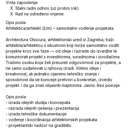
Vrsta zaposlenja:
X Stalni radni odnos (uz probni rok)
X Rad na određeno vrijeme
Opis posla
Arhitektica/arhitekt (ž/m) – samostalno vođenje projekata
Architectura Obscura, arhitektonski ured iz Zagreba, traži
arhitekta/arhitekticu s iskustvom koji može samostalno voditi
projekte kroz sve faze — od ideje i razrade do izvedbe te
komunicirati projekt s investitorima, suradnicima i izvođačima.
Tražimo osobu koja želi preuzeti odgovornost za projekte, a
ne samo sudjelovati u njihovoj izradi. Volimo ideje i
kreativnost, ali jednako cijenimo tehničko znanje i
sposobnost da se koncept pretvori u konkretan, izvediv
projekt. I da ga znaš objasniti majstorima. Jasno. Bez poezije.
Opis posla:
- izrada idejnih studija i koncepata
- razrada idejnih rješenja i prezentacija
- izrada tehničke dokumentacije
- vođenje i koordinacija arhitektonskih projekata
- projektantski nadzor na gradilištu