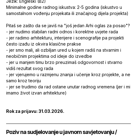
Jezik: Engleski (B2)
Minimalne godine radnog iskustva: 2-5 godina (iskustvo u
samostalnom vođenju projekata ili značajnog dijela projekta)
Pitaš se zašto da se javiš na "još jedan Arhi oglas za posao"?
- jer nudimo stabilan radni odnos i korektne uvjete rada
- jer radimo arhitekturu, interijere i scenografije pa projekti
često izađu iz okvira klasične prakse
- jer smo mali, ali ozbiljan ured u kojem radiš na stvarnim i
neobičnim projektima od ideje do izvedbe
- jer u manjem timu brzo preuzimaš odgovornost i stvarno
vidiš rezultat svog rada
- jer vjerujemo u razmjenu znanja i učenje kroz projekte, a ne
samo kroz teoriju
- jer se trudimo da rad ostane unutar radnog vremena (jer i mi
imamo život izvan arhitekture)
Rok za prijavu: 31.03.2026.
Poziv na sudjelovanje u javnom savjetovanju /