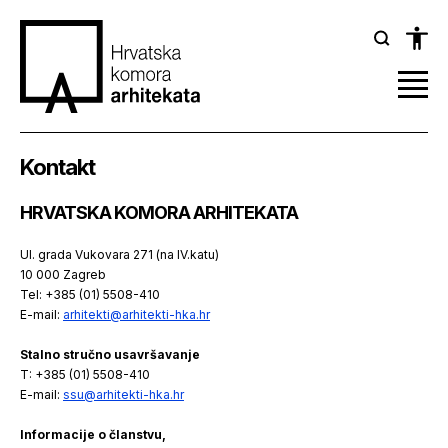
Kontakt
HRVATSKA KOMORA ARHITEKATA
Ul. grada Vukovara 271 (na IV.katu)
10 000 Zagreb
Tel: +385 (01) 5508-410
E-mail:
arhitekti@arhitekti-hka.hr
Stalno stručno usavršavanje
T: +385 (01) 5508-410
E-mail:
ssu@arhitekti-hka.hr
Informacije o članstvu,