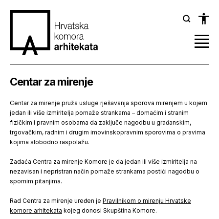
Centar za mirenje
Centar za mirenje pruža usluge rješavanja sporova mirenjem u kojem
jedan ili više izmiritelja pomaže strankama – domaćim i stranim
fizičkim i pravnim osobama da zaključe nagodbu u građanskim,
trgovačkim, radnim i drugim imovinskopravnim sporovima o pravima
kojima slobodno raspolažu.
Zadaća Centra za mirenje Komore je da jedan ili više izmiritelja na
nezavisan i nepristran način pomaže strankama postići nagodbu o
spornim pitanjima.
Rad Centra za mirenje uređen je
Pravilnikom o mirenju Hrvatske
komore arhitekata
kojeg donosi Skupština Komore.