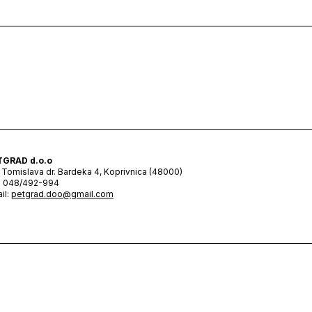
TGRAD d.o.o
 Tomislava dr. Bardeka 4, Koprivnica (48000)
: 048/492-994
il:
petgrad.doo@gmail.com