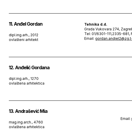
11. Anđel Gordan
Tehnika d.d.
Grada Vukovara 274, Zagre
Tel: 01/6301-111,2335-681, 
dipl.ing.arh., 2012
Email:
gordan.andjel2@zg.t
ovlašteni arhitekt
12. Anđelić Gordana
dipl.ing.arh., 1270
ovlaštena arhitektica
13. Andrašević Mia
Email:
mag.ing.arch., 4760
ovlaštena arhitektica