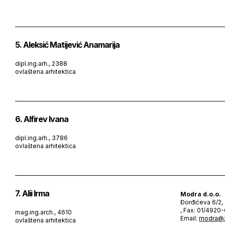
5. Aleksić Matijević Anamarija
dipl.ing.arh., 2388
ovlaštena arhitektica
6. Alfirev Ivana
dipl.ing.arh., 3786
ovlaštena arhitektica
7. Alii Irma
Modra d.o.o.
Đorđićeva 6/2,
, Fax: 01/4920
mag.ing.arch., 4610
Email:
modra@z
ovlaštena arhitektica