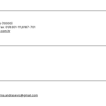
b (10000)
Fax: 01/6301-111,6187-701
-com.hr
mia.andrasevic@gmail.com