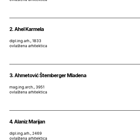
2. Ahel Karmela
dipl.ing.arh., 1833
ovlaštena arhitektica
3. Ahmetović Štemberger Mladena
mag.ing.arch., 3951
ovlaštena arhitektica
4. Alaniz Marijan
dipl.ing.arh., 2469
ovlaštena arhitektica