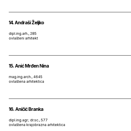
14. Andraši Željko
dipl.ing.arh., 285
ovlašteni arhitekt
15. Anić Mrđen Nina
mag.ing.arch., 4645
ovlaštena arhitektica
16. Aničić Branka
dipl.ing.agr.; dr.sc., 577
ovlaštena krajobrazna arhitektica