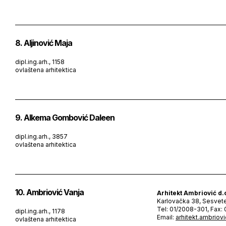
8. Aljinović Maja
dipl.ing.arh., 1158
ovlaštena arhitektica
9. Alkema Gombović Daleen
dipl.ing.arh., 3857
ovlaštena arhitektica
10. Ambriović Vanja
Arhitekt Ambriović d.
Karlovačka 38, Sesvet
Tel: 01/2008-301, Fax
dipl.ing.arh., 1178
Email:
arhitekt.ambrio
ovlaštena arhitektica