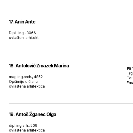
17. Anin Ante
Dipl.-Ing., 3066
ovlašteni arhitekt
18. Antolović Zmazek Marina
PE
Trg
mag.ing.arch., 4852
Tel
Opširnije o članu
Ema
ovlaštena arhitektica
19. Antoš Žganec Olga
dipl.ing.arh., 509
ovlaštena arhitektica