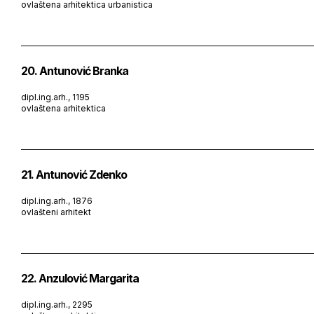
ovlaštena arhitektica urbanistica
20. Antunović Branka
dipl.ing.arh., 1195
ovlaštena arhitektica
21. Antunović Zdenko
dipl.ing.arh., 1876
ovlašteni arhitekt
22. Anzulović Margarita
dipl.ing.arh., 2295