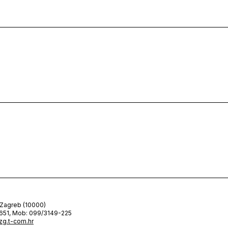
 Zagreb (10000)
-651, Mob: 099/3149-225
g.t-com.hr