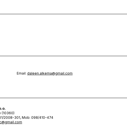
Email:
daleen.alkema@gmail.com
o.o.
e (10360)
: 01/2008-301, Mob: 098/410-474
vic@gmail.com