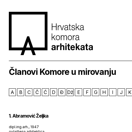
Članovi Komore u mirovanju
A
B
C
Č
Ć
D
Đ
Dž
E
F
G
H
I
J
K
1. Abramović Željka
dipl.ing.arh., 1947
ovlaštena arhitektica