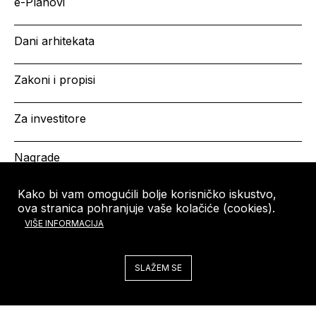
e-Planovi
Dani arhitekata
Zakoni i propisi
Za investitore
Nagrade
Kako bi vam omogućili bolje korisničko iskustvo,
ova stranica pohranjuje vaše kolačiće (cookies).
HRVATSKA KOMORA
Copyright © HKA 2026
VIŠE INFORMACIJA
ARHITEKATA
Ulica grada Vukovara 271
10000 Zagreb
SLAŽEM SE
Tel: +385 (0)1 5508 - 410
arhitekti@arhitekti-hka.hr