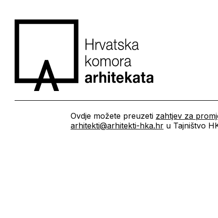
Ovdje možete preuzeti
zahtjev za prom
arhitekti@arhitekti-hka.hr
u Tajništvo H