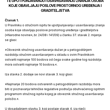
TE UPOTPUNJAVANJU I USAVRŠAVANJU ZNANJA OSOBA
KOJE OBAVLJAJU POSLOVE PROSTORNOG UREĐENJA I
GRADITELJSTVA
Članak 1.
U Pravilniku o stručnom ispitu te upotpunjavanju i usavršavanju znanja
osoba koje obavljaju poslove prostornog uređenja i graditeljstva
(»Narodne novine«, br. 24/08 i 141/09) u članku 37. stavak 2. mijenja
se glasi:
»Obveznik stručnog usavršavanja dužan je u petogodišnjem
razdoblju stručnim usavršavanjem u skladu s ovim Pravilnikom
ostvariti najmanje 100 bodova od čega svake godine tog razdoblja
mora ostvariti najmanje 10 bodova.«.
Iza stavka 2. dodaje se novi stavak 3. koji glasi:
»Najmanje 20 bodova ostvarenih u petogodišnjem razdoblju mora
biti iz poznavanja tehničke regulative područja obuhvaćenog ispitnim
programom stručnog ispita kojeg je obveznik stručnog usavršavanja
položio.«.
U dosadašnjem stavku 3. koji postaje stavak 4. iza riječi: