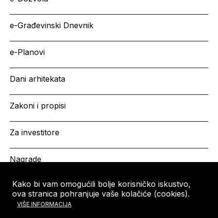
e-Građevinski Dnevnik
e-Planovi
Dani arhitekata
Zakoni i propisi
Za investitore
Nagrade
Kako bi vam omogućili bolje korisničko iskustvo,
ova stranica pohranjuje vaše kolačiće (cookies).
HRVATSKA KOMORA
Copyright © HKA 2026
VIŠE INFORMACIJA
ARHITEKATA
Ulica grada Vukovara 271