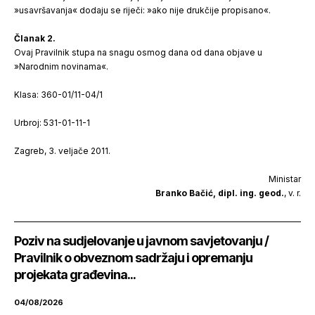
»usavršavanja« dodaju se riječi: »ako nije drukčije propisano«.
Članak 2.
Ovaj Pravilnik stupa na snagu osmog dana od dana objave u
»Narodnim novinama«.
Klasa: 360-01/11-04/1
Urbroj: 531-01-11-1
Zagreb, 3. veljače 2011.
Ministar
Branko Bačić, dipl. ing. geod.
, v. r.
Poziv na sudjelovanje u javnom savjetovanju /
Pravilnik o obveznom sadržaju i opremanju
projekata građevina...
04/08/2026