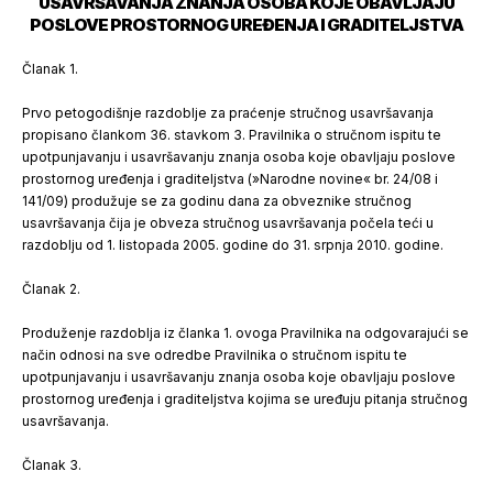
USAVRŠAVANJA ZNANJA OSOBA KOJE OBAVLJAJU
POSLOVE PROSTORNOG UREĐENJA I GRADITELJSTVA
Članak 1.
Prvo petogodišnje razdoblje za praćenje stručnog usavršavanja
propisano člankom 36. stavkom 3. Pravilnika o stručnom ispitu te
upotpunjavanju i usavršavanju znanja osoba koje obavljaju poslove
prostornog uređenja i graditeljstva (»Narodne novine« br. 24/08 i
141/09) produžuje se za godinu dana za obveznike stručnog
usavršavanja čija je obveza stručnog usavršavanja počela teći u
razdoblju od 1. listopada 2005. godine do 31. srpnja 2010. godine.
Članak 2.
Produženje razdoblja iz članka 1. ovoga Pravilnika na odgovarajući se
način odnosi na sve odredbe Pravilnika o stručnom ispitu te
upotpunjavanju i usavršavanju znanja osoba koje obavljaju poslove
prostornog uređenja i graditeljstva kojima se uređuju pitanja stručnog
usavršavanja.
Članak 3.