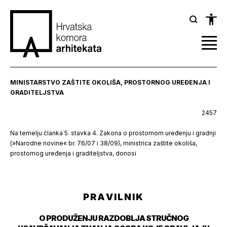
MINISTARSTVO ZAŠTITE OKOLIŠA, PROSTORNOG UREĐENJA I
GRADITELJSTVA
2457
Na temelju članka 5. stavka 4. Zakona o prostornom uređenju i gradnji
(»Narodne novine« br. 76/07 i 38/09), ministrica zaštite okoliša,
prostornog uređenja i graditeljstva, donosi
P R A V I L N I K
O PRODUŽENJU RAZDOBLJA STRUČNOG