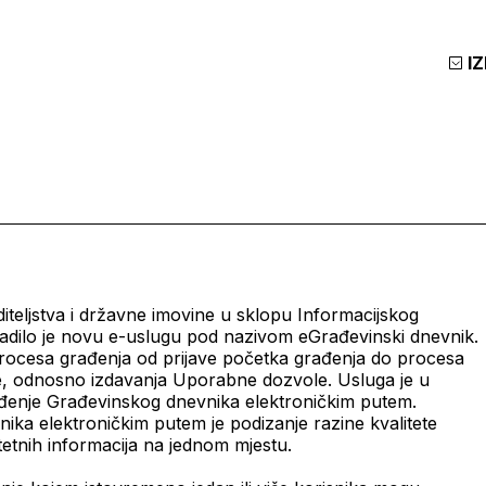
I
iteljstva i državne imovine u sklopu Informacijskog
adilo je novu e-uslugu pod nazivom eGrađevinski dnevnik.
 procesa građenja od prijave početka građenja do procesa
e, odnosno izdavanja Uporabne dozvole. Usluga je u
vođenje Građevinskog dnevnika elektroničkim putem.
ika elektroničkim putem je podizanje razine kvalitete
tetnih informacija na jednom mjestu.