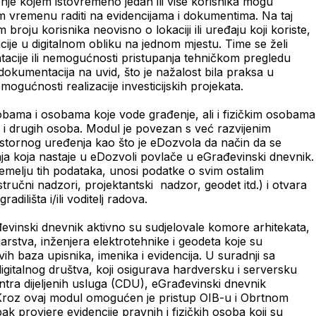
nje kojem istovremeno jedan ili više korisnika mogu
rnom vremenu raditi na evidencijama i dokumentima. Na taj
roju korisnika neovisno o lokaciji ili uređaju koji koriste,
je u digitalnom obliku na jednom mjestu. Time se želi
ntacije ili nemogućnosti pristupanja tehničkom pregledu
 dokumentacija na uvid, što je nažalost bila praksa u
mogućnosti realizacije investicijskih projekata.
obama i osobama koje vode građenje, ali i fizičkim osobama
a i drugih osoba. Modul je povezan s već razvijenim
stornog uređenja kao što je eDozvola da način da se
ja koja nastaje u eDozvoli povlače u eGrađevinski dnevnik.
emelju tih podataka, unosi podatke o svim ostalim
tručni nadzori, projektantski nadzor, geodet itd.) i otvara
dilišta i/ili voditelj radova.
vinski dnevnik aktivno su sudjelovale komore arhitekata,
jarstva, inženjera elektrotehnike i geodeta koje su
h baza upisnika, imenika i evidencija. U suradnji sa
gitalnog društva, koji osigurava hardversku i serversku
ntra dijeljenih usluga (CDU), eGrađevinski dnevnik
 Kroz ovaj modul omogućen je pristup OIB-u i Obrtnom
ak provjere evidencije pravnih i fizičkih osoba koji su