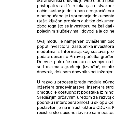
eGrađevinski dnevnik je web cloud rješe
pristupati s različitih lokacija i u stva
način sustav je dostupan neograničenom b
a omogućeno je i spremanje dokumentaci
riješiti ključan problem gubitka dokume
zbog toga što se investitoru ne želi dati
pojedinim slučajevima i dovodila je do ne
Ovaj modul je namijenjen ovlaštenim os
poput investitora, zastupnika investitor
modulima iz Informacijskog sustava pro
podaci upisani u Prijavu početka građen
Dnevnik pokreće nadzorni inženjer na t
sudionicima u građenju (izvođač, ostali s
dnevnik, dok sam dnevnik vodi inženjer gra
U razvoju procesa izrade modula eGrađe
inženjera građevinarstva, inženjera stro
omogućile dostupnost podataka iz njihovi
Središnjim državnim uredom za razvoj di
podršku i interoperabilnost u sklopu Ce
postavljen je na infrastrukturu CDU-a.
registru što pojednostavljuje sam postup