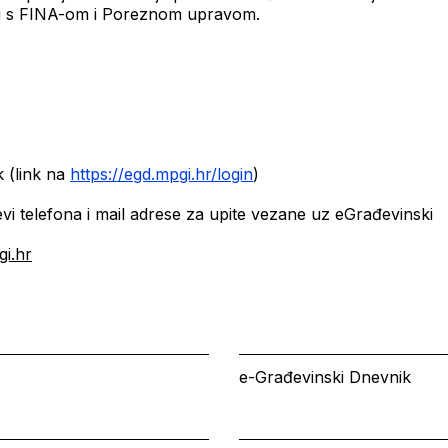
an i s FINA-om i Poreznom upravom.
k (link na
https://egd.mpgi.hr/login
)
i telefona i mail adrese za upite vezane uz eGrađevinski
i.hr
e-Građevinski Dnevnik