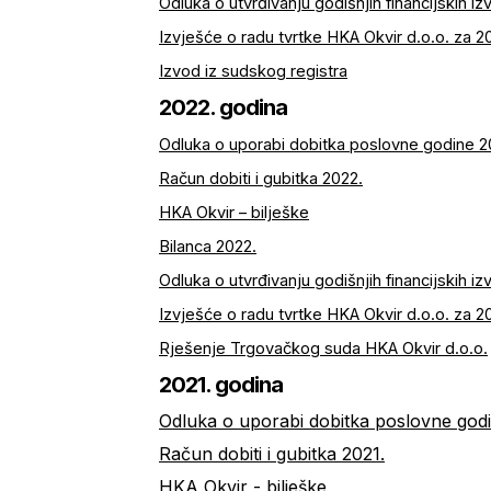
Odluka o utvrđivanju godišnjih financijskih i
Izvješće o radu tvrtke HKA Okvir d.o.o. za 2
Izvod iz sudskog registra
2022. godina
Odluka o uporabi dobitka poslovne godine 2
Račun dobiti i gubitka 2022.
HKA Okvir – bilješke
Bilanca 2022.
Odluka o utvrđivanju godišnjih financijskih i
Izvješće o radu tvrtke HKA Okvir d.o.o. za 2
Rješenje Trgovačkog suda HKA Okvir d.o.o.
2021. godina
Odluka o uporabi dobitka poslovne godi
Račun dobiti i gubitka 2021.
HKA Okvir - bilješke