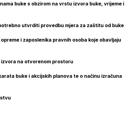
inama buke s obzirom na vrstu izvora buke, vrijeme i
e potrebno utvrditi provedbu mjera za zaštitu od buke
, opreme i zaposlenika pravnih osoba koje obavljaju
e izvora na otvorenom prostoru
 karata buke i akcijskih planova te o načinu izračuna
rstvu