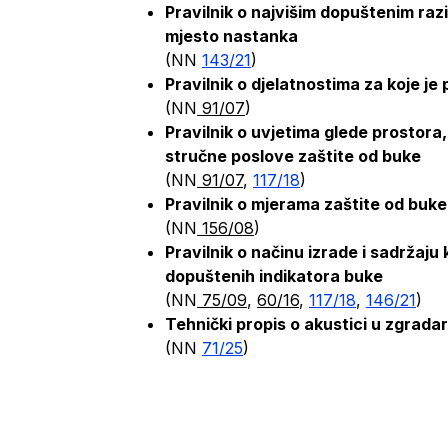
Pravilnik o najvišim dopuštenim raz
mjesto nastanka
(NN
143/21
)
Pravilnik o djelatnostima za koje j
(NN
91/07
)
Pravilnik o uvjetima glede prostora
stručne poslove zaštite od buke
(NN
91/07
,
117/18
)
Pravilnik o mjerama zaštite od buk
(NN
156/08
)
Pravilnik o načinu izrade i sadržaju
dopuštenih indikatora buke
(NN
75/09
,
60/16
,
117/18
,
146/21
)
Tehnički propis o akustici u zgrada
(NN
71/25
)