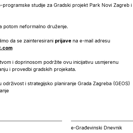
no-programske studije za Gradski projekt Park Novi Zagreb i
a a potom neformalno druženje.
imo da se zainteresirani
prijave
na e-mail adresu
t.com
vom i doprinosom podržite ovu inicijativu usmjerenu
anju i provedbi gradskih projekata.
 održivost i strategijsko planiranje Grada Zagreba (GEOS)
ranje
e-Građevinski Dnevnik