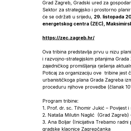
Grad Zagreb, Gradski ured za gospodarst
Sektor za strategijsko i prostorno plani
će se održati u srijedu,
29. listopada 2
energetskog centra (ZEC), Maksimirs
https://zec.zagreb.hr/
Ova tribina predstavlja prvu u nizu pl
i razvojno-strategijskim pitanjima Grada 
zajedničkog promišljanja rješenja aktual
Poticaj za organizaciju ove tribine jes
urbanističkoga plana Grada Zagreba izmi
proceduru njihove provedbe (članak 10
Program tribine:
1.
Prof. dr. sc. Tihomir Jukić – Povijest
2.
Nataša Milutin Naglić (Grad Zagreb)
3.
Ana Boljar (Inicijativa Trebamo radni p
gradske klaonice Zagrepčanka