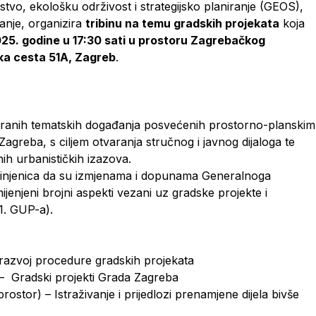
vo, ekološku održivost i strategijsko planiranje (GEOS),
ranje, organizira
tribinu na temu gradskih projekata
koja
025. godine u 17:30 sati u prostoru Zagrebačkog
ka cesta 51A, Zagreb
.
aniranih tematskih događanja posvećenih prostorno-planskim
Zagreba, s ciljem otvaranja stručnog i javnog dijaloga te
nih urbanističkih izazova.
t činjenica da su izmjenama i dopunama Generalnoga
jenjeni brojni aspekti vezani uz gradske projekte i
1. GUP-a).
 i razvoj procedure gradskih projekata
 – Gradski projekti Grada Zagreba
rostor) – Istraživanje i prijedlozi prenamjene dijela bivše