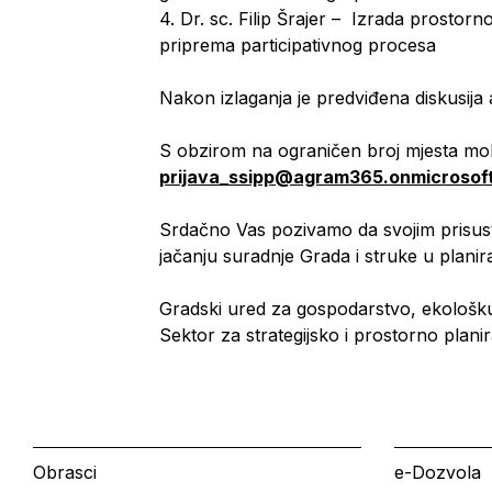
4.
Dr. sc. Filip Šrajer – Izrada prostor
priprema participativnog procesa
Nakon izlaganja je predviđena diskusij
S obzirom na ograničen broj mjesta mol
prijava_ssipp@agram365.onmicrosof
Srdačno Vas pozivamo da svojim prisust
jačanju suradnje Grada i struke u planir
Gradski ured za gospodarstvo, ekološku
Sektor za strategijsko i prostorno plani
Obrasci
e-Dozvola