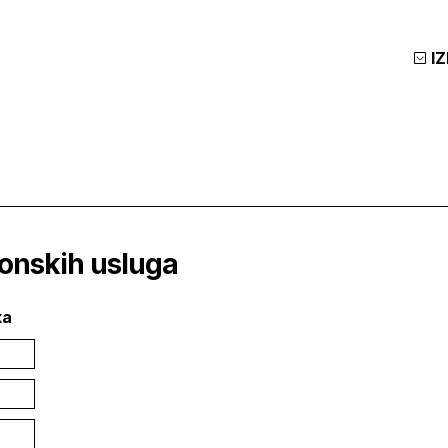
I
tonskih usluga
ka