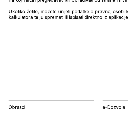
na koji način pregledavati i/ili obrađivati od strane H
Ukoliko želite, možete unijeti podatke o pravnoj osobi
kalkulatora te ju spremati ili ispisati direktno iz aplikacije
Obrasci
e-Dozvola