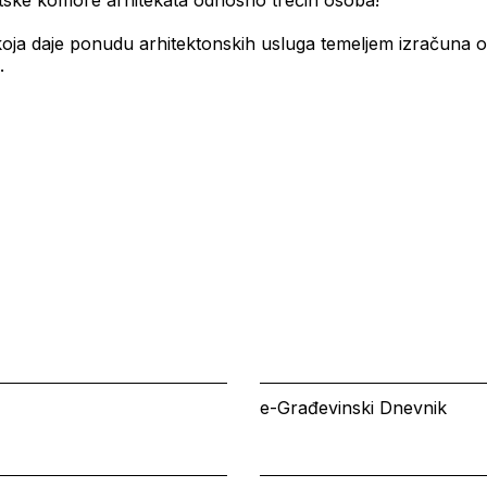
rvatske komore arhitekata odnosno trećih osoba!
 koja daje ponudu arhitektonskih usluga temeljem izračuna o
.
e-Građevinski Dnevnik