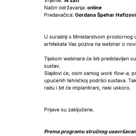
Vrijeme:
14 sati
Način održavanja:
online
Predavačica:
Gordana Špehar Hafizov
U suradnji s Ministarstvom prostornog 
arhitekata Vas poziva na webinar o nov
Tijekom webinara će biti predstavljen s
sustav.
Slajdovi će, osim samog
work flow-a
, p
upućenih tehničkoj podršci sustava. Takođ
radu i bit će implantirani, neki uskoro.
Prijave su zaključene.
Prema programu stručnog usavršavanj