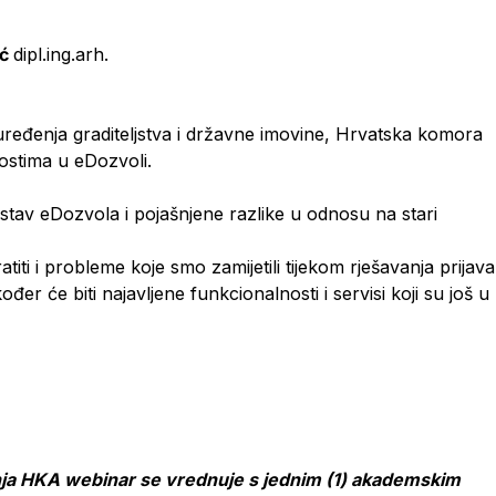
ić
dipl.ing.arh.
uređenja graditeljstva i državne imovine, Hrvatska komora
ostima u eDozvoli.
ustav eDozvola i pojašnjene razlike u odnosu na stari
ratiti i probleme koje smo zamijetili tijekom rješavanja prijava
er će biti najavljene funkcionalnosti i servisi koji su još u
a HKA webinar se vrednuje s jednim (1) akademskim