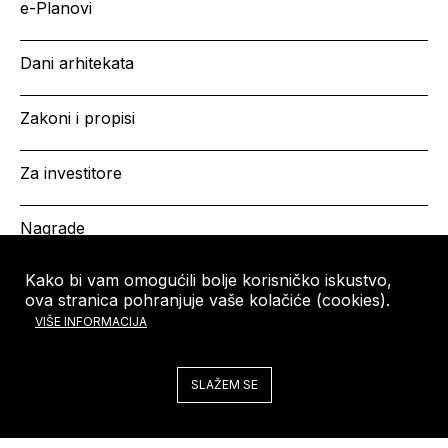
e-Planovi
Dani arhitekata
Zakoni i propisi
Za investitore
Nagrade
Kako bi vam omogućili bolje korisničko iskustvo,
ova stranica pohranjuje vaše kolačiće (cookies).
HRVATSKA KOMORA
Copyright © HKA 2026
VIŠE INFORMACIJA
ARHITEKATA
Ulica grada Vukovara 271
10000 Zagreb
SLAŽEM SE
Tel: +385 (0)1 5508 - 410
arhitekti@arhitekti-hka.hr