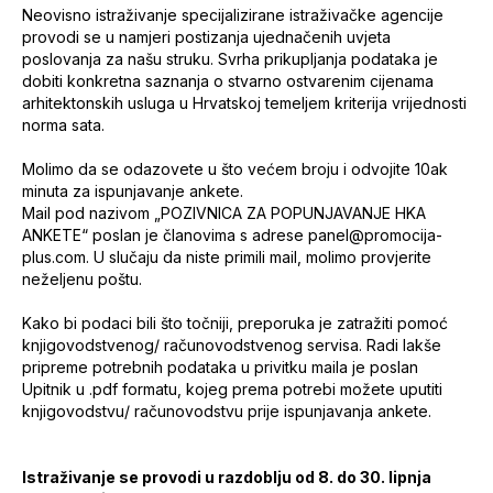
Neovisno istraživanje specijalizirane istraživačke agencije
provodi se u namjeri postizanja ujednačenih uvjeta
poslovanja za našu struku. Svrha prikupljanja podataka je
dobiti konkretna saznanja o stvarno ostvarenim cijenama
arhitektonskih usluga u Hrvatskoj temeljem kriterija vrijednosti
norma sata.
Molimo da se odazovete u što većem broju i odvojite 10ak
minuta za ispunjavanje ankete.
Mail pod nazivom „POZIVNICA ZA POPUNJAVANJE HKA
ANKETE“ poslan je članovima s adrese panel@promocija-
plus.com. U slučaju da niste primili mail, molimo provjerite
neželjenu poštu.
Kako bi podaci bili što točniji, preporuka je zatražiti pomoć
knjigovodstvenog/ računovodstvenog servisa. Radi lakše
pripreme potrebnih podataka u privitku maila je poslan
Upitnik u .pdf formatu, kojeg prema potrebi možete uputiti
knjigovodstvu/ računovodstvu prije ispunjavanja ankete.
Istraživanje se provodi u razdoblju od 8. do 30. lipnja