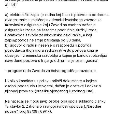
a) i b)):
a) elektronički zapis (e-radna knjižica) ili potvrda o podacima
evidentiranim u matičnoj evidenciji Hrvatskoga zavoda za
mirovinsko osiguranje koju Zavod na osobno traženje
osiguranika izdaje na šalterima područnih službi/ureda
Hrvatskoga zavoda za mirovinsko osiguranje, a koji
zapis/potvrda ne smije biti starija od 30 dana,
b) ugovor o radu ili rješenje o rasporedu ili potvrda
poslodavca (koja mora sadržavati vrstu poslova koju je
obavljao i vremenska razdoblja u kojem je kandidat obavljao
navedene poslove u trajanju od najmanje osam godina)
– program rada Zavoda za četverogodišnje razdoblje.
Ukoliko kandidat uz prijavu priloži dokumente u kojima
osobni podaci nisu istovjetni, dužan je dostaviti i dokaz o
njihovoj promjeni (presliku vjenčanog ili rodnog lista).
Na natječaj se mogu javiti osobe oba spola sukladno članku
13. stavku 2. Zakona o ravnopravnosti spolova („Narodne
novine“, broj 82/08 i 69/17).