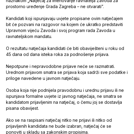
naznakom „Natječaj za imenovanje ravnatelja Zavoda za
prostorno uređenje Grada Zagreba – ne otvarati”.
Kandidati koji ispunjavaju uvjete propisane ovim natječajem
bit će pozvani na razgovor na kojem će ukratko predstaviti
Upravnom vijeću Zavoda i svoj program rada Zavoda u
ravnateljskom mandatu.
O rezultatu natječaja kandidati će biti obaviješteni u roku od
45 dana od dana isteka roka za podnošenje prijava.
Nepotpune i nepravodobne prijave neće se razmatrati.
Urednom prijavom smatra se prijava koja sadrži sve podatke i
priloge navedene u javnom natječaju.
Osoba koja nije podnijela pravodobnu i urednu prijavu ili ne
ispunjava formalne uvjete iz javnog natječaja, ne smatra se
kandidatom prijavljenim na natječaj, o čemu joj se dostavlja
pisana obavijest.
Ako se na raspisani natječaj nitko ne prijavi ili nitko od
prijavljenih kandidata ne bude izabran, natječaj će se
ponoviti u skladu sa zakonskim propisima.