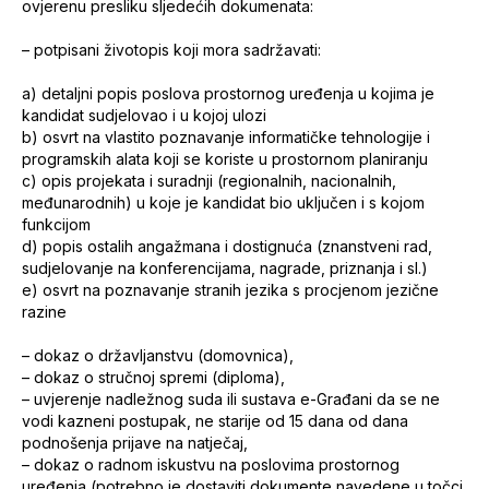
ovjerenu presliku sljedećih dokumenata:
– potpisani životopis koji mora sadržavati:
a) detaljni popis poslova prostornog uređenja u kojima je
kandidat sudjelovao i u kojoj ulozi
b) osvrt na vlastito poznavanje informatičke tehnologije i
programskih alata koji se koriste u prostornom planiranju
c) opis projekata i suradnji (regionalnih, nacionalnih,
međunarodnih) u koje je kandidat bio uključen i s kojom
funkcijom
d) popis ostalih angažmana i dostignuća (znanstveni rad,
sudjelovanje na konferencijama, nagrade, priznanja i sl.)
e) osvrt na poznavanje stranih jezika s procjenom jezične
razine
– dokaz o državljanstvu (domovnica),
– dokaz o stručnoj spremi (diploma),
– uvjerenje nadležnog suda ili sustava e-Građani da se ne
vodi kazneni postupak, ne starije od 15 dana od dana
podnošenja prijave na natječaj,
– dokaz o radnom iskustvu na poslovima prostornog
uređenja (potrebno je dostaviti dokumente navedene u točci