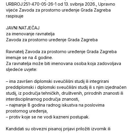
URBROJ:251-470-05-26-1 od 13. svibnja 2026., Upravno
vijeće Zavoda za prostorno uređenje Grada Zagreba
raspisuje
JAVNI NATJEČAJ
za imenovanje ravnatelja
Zavoda za prostorno uređenje Grada Zagreba
Ravnatelj Zavoda za prostorno uređenje Grada Zagreba
imenuje se na 4 godine.
Za ravnatelja može biti imenovana osoba koja zadovoljava
sljedeće uvjete:
– ima završen diplomski sveučilišni studij ili integrirani
preddiplomski i diplomski sveučilišni studij ili s njim izjednačen
studij, iz područja tehničkih, društvenih, prirodnih znanosti ili
interdisciplinarnog područja znanosti,
– najmanje 8 godina radnog iskustva na poslovima
prostornog uređenja,
– protiv koje se ne vodi kazneni postupak.
Kandidati su obvezni pisanoj prijavi priložiti izvornik ili