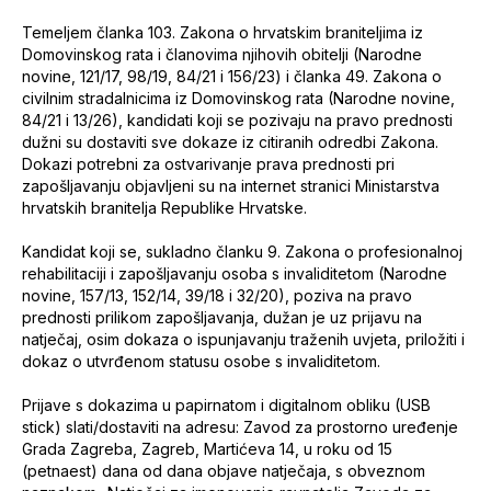
Temeljem članka 103. Zakona o hrvatskim braniteljima iz
Domovinskog rata i članovima njihovih obitelji (Narodne
novine, 121/17, 98/19, 84/21 i 156/23) i članka 49. Zakona o
civilnim stradalnicima iz Domovinskog rata (Narodne novine,
84/21 i 13/26), kandidati koji se pozivaju na pravo prednosti
dužni su dostaviti sve dokaze iz citiranih odredbi Zakona.
Dokazi potrebni za ostvarivanje prava prednosti pri
zapošljavanju objavljeni su na internet stranici Ministarstva
hrvatskih branitelja Republike Hrvatske.
Kandidat koji se, sukladno članku 9. Zakona o profesionalnoj
rehabilitaciji i zapošljavanju osoba s invaliditetom (Narodne
novine, 157/13, 152/14, 39/18 i 32/20), poziva na pravo
prednosti prilikom zapošljavanja, dužan je uz prijavu na
natječaj, osim dokaza o ispunjavanju traženih uvjeta, priložiti i
dokaz o utvrđenom statusu osobe s invaliditetom.
Prijave s dokazima u papirnatom i digitalnom obliku (USB
stick) slati/dostaviti na adresu: Zavod za prostorno uređenje
Grada Zagreba, Zagreb, Martićeva 14, u roku od 15
(petnaest) dana od dana objave natječaja, s obveznom