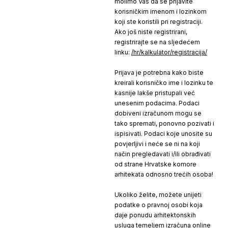
molimo Vas da se prijavite
korisničkim imenom i lozinkom
koji ste koristili pri registraciji.
Ako još niste registrirani,
registrirajte se na sljedećem
linku:
/hr/kalkulator/registracija/
Prijava je potrebna kako biste
kreirali korisničko ime i lozinku te
kasnije lakše pristupali već
unesenim podacima. Podaci
dobiveni izračunom mogu se
tako spremati, ponovno pozivati i
ispisivati. Podaci koje unosite su
povjerljivi i neće se ni na koji
način pregledavati i/ili obrađivati
od strane Hrvatske komore
arhitekata odnosno trećih osoba!
Ukoliko želite, možete unijeti
podatke o pravnoj osobi koja
daje ponudu arhitektonskih
usluga temeljem izračuna online