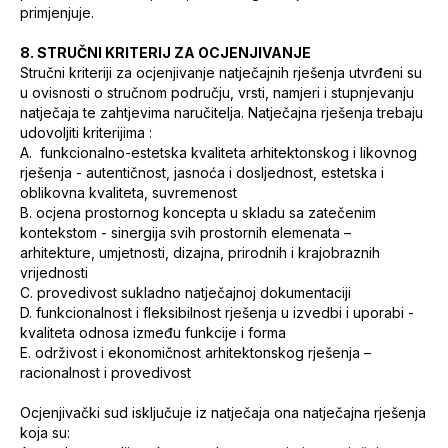
primjenjuje.
8. STRUČNI KRITERIJ ZA OCJENJIVANJE
Stručni kriteriji za ocjenjivanje natječajnih rješenja utvrđeni su
u ovisnosti o stručnom području, vrsti, namjeri i stupnjevanju
natječaja te zahtjevima naručitelja. Natječajna rješenja trebaju
udovoljiti kriterijima :
A. funkcionalno-estetska kvaliteta arhitektonskog i likovnog
rješenja - autentičnost, jasnoća i dosljednost, estetska i
oblikovna kvaliteta, suvremenost
B. ocjena prostornog koncepta u skladu sa zatečenim
kontekstom - sinergija svih prostornih elemenata –
arhitekture, umjetnosti, dizajna, prirodnih i krajobraznih
vrijednosti
C. provedivost sukladno natječajnoj dokumentaciji
D. funkcionalnost i fleksibilnost rješenja u izvedbi i uporabi -
kvaliteta odnosa između funkcije i forma
E. održivost i ekonomičnost arhitektonskog rješenja –
racionalnost i provedivost
Ocjenjivački sud isključuje iz natječaja ona natječajna rješenja
koja su: