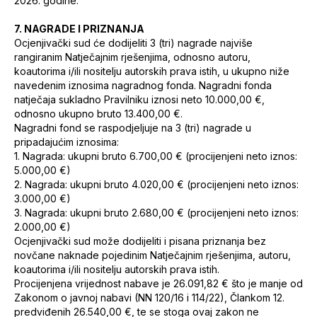
2026. godine.
7. NAGRADE I PRIZNANJA
Ocjenjivački sud će dodijeliti 3 (tri) nagrade najviše
rangiranim Natječajnim rješenjima, odnosno autoru,
koautorima i/ili nositelju autorskih prava istih, u ukupno niže
navedenim iznosima nagradnog fonda. Nagradni fonda
natječaja sukladno Pravilniku iznosi neto 10.000,00 €,
odnosno ukupno bruto 13.400,00 €.
Nagradni fond se raspodjeljuje na 3 (tri) nagrade u
pripadajućim iznosima:
1. Nagrada:
ukupni bruto 6.700,00 €
(procijenjeni neto iznos:
5.000,00 €)
2. Nagrada:
ukupni bruto 4.020,00 €
(procijenjeni neto iznos:
3.000,00 €)
3. Nagrada:
ukupni bruto 2.680,00 €
(procijenjeni neto iznos:
2.000,00 €)
Ocjenjivački sud može dodijeliti i pisana priznanja bez
novčane naknade pojedinim Natječajnim rješenjima, autoru,
koautorima i/ili nositelju autorskih prava istih.
Procijenjena vrijednost nabave je 26.091,82 € što je manje od
Zakonom o javnoj nabavi (NN 120/16 i 114/22), Člankom 12.
predviđenih 26.540,00 €, te se stoga ovaj zakon ne