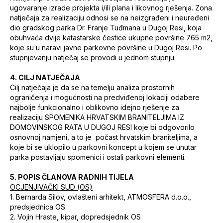
ugovaranje izrade projekta i/ili plana i likovnog rješenja. Zona
natječaja za realizaciju odnosi se na neizgrađeni i neuređeni
dio gradskog parka Dr. Franje Tuđmana u Dugoj Resi, koja
obuhvaća dvije katastarske čestice ukupne površine 765 m2,
koje su u naravi javne parkovne površine u Dugoj Resi. Po
stupnjevanju natječaj se provodi u jednom stupnju.
4. CILJ NATJEČAJA
Cilj natječaja je da se na temelju analiza prostornih
ograničenja i mogućnosti na predviđenoj lokaciji odabere
najbolje funkcionalno i oblikovno idejno rješenje za
realizaciju SPOMENIKA HRVATSKIM BRANITELJIMA IZ
DOMOVINSKOG RATA U DUGOJ RESI koje bi odgovorilo
osnovnoj namjeni, a to je počast hrvatskim braniteljima, a
koje bi se uklopilo u parkovni koncept u kojem se unutar
parka postavljaju spomenici i ostali parkovni elementi.
5. POPIS ČLANOVA RADNIH TIJELA
OCJENJIVAČKI SUD (OS)
1. Bernarda Silov, ovlašteni arhitekt, ATMOSFERA d.o.o.,
predsjednica OS
2. Vojin Hraste, kipar, dopredsjednik OS