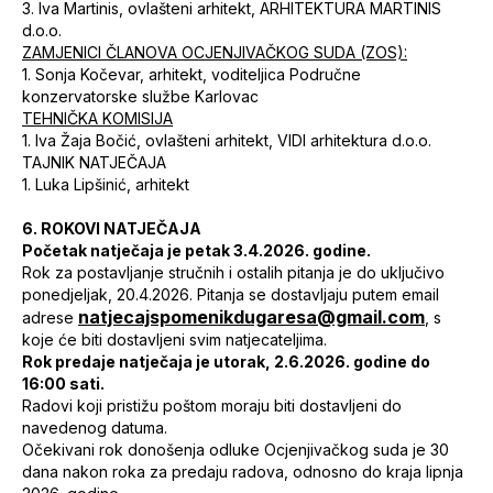
3. Iva Martinis, ovlašteni arhitekt, ARHITEKTURA MARTINIS
d.o.o.
ZAMJENICI ČLANOVA OCJENJIVAČKOG SUDA (ZOS):
1. Sonja Kočevar, arhitekt, voditeljica Područne
konzervatorske službe Karlovac
TEHNIČKA KOMISIJA
1. Iva Žaja Bočić, ovlašteni arhitekt, VIDI arhitektura d.o.o.
TAJNIK NATJEČAJA
1. Luka Lipšinić, arhitekt
6. ROKOVI NATJEČAJA
Početak natječaja je petak 3.4.2026. godine.
Rok za postavljanje stručnih i ostalih pitanja je do uključivo
ponedjeljak, 20.4.2026. Pitanja se dostavljaju putem email
natjecajspomenikdugaresa@gmail.com
adrese
, s
koje će biti dostavljeni svim natjecateljima.
Rok predaje natječaja je utorak, 2.6.2026. godine do
16:00 sati.
Radovi koji pristižu poštom moraju biti dostavljeni do
navedenog datuma.
Očekivani rok donošenja odluke Ocjenjivačkog suda je 30
dana nakon roka za predaju radova, odnosno do kraja lipnja