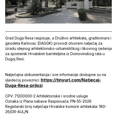
Grad Duga Resa raspisuje, a Društvo arhitekata, građevinara i
geodeta Karlovac (DAGGK) provodi otvoreni natječaj za
izradu idejnog arhitektonsko-urbanističkog i likovnog rješenja
za spomenik Hrvatskim barniteljima iz Domovinskog rata u
Dugoj Resi.
Natječajna dokumentacija i sve informacije dostupne su na
https://tinyurl.com/Natjecaj-
sljedećoj poveznici:
Duga-Resa-prilozi
CPV: 71200000-2 Arhitektonske i srodne usluge
Oznaka iz Plana nabave Raspisivača: PN-55-2026
Registarski broj natječaja Hrvatske komore arhitekata: 180-
26/DR-AUL/N