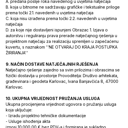
A. predana poslije roka navedenog u uvjetima natječaja
B. koja u bitnome ne sadržavaju grafičke i tekstualne priloge
prema točki 2.1. navedenih u uvjetima natječaja
C. koja nisu izrađena prema točki 2.2. navedenih u uvjetima
natječaja
D. za koje nije dostavljeni ispunjeni Obrazac 1. Izjava o
autorstvu i reguliranju prava prerade natječajnog rješenja u
projektnom natječaju za realizaciju spremljen u zapečaćenu
kuvertu, s naznakom ''NE OTVARAJ DO KRAJA POSTUPKA
ŽIRIRANJA''
9. NAČIN DOSTAVE NATJEČAJNIH RJEŠENJA
Natječajno rješenje zajedno sa svim prilozima i obrascima se
fizički dostavlja u prostorije Provoditelja: Društvo arhitekata,
građevinara i geodeta Karlovac, Ivana Banjavčića 8, 47000
Karlovac.
10. UKUPNA VRIJEDNOST PRUŽANJA USLUGA
Ukupna procijenjena vrijednost ugovora o pružanju usluga
koja uključuje:
-
Izradu projektno tehničke dokumentacije
-
Usluge ishođenja akta
iznosi 10.000,00 € bez PDV-a i formirana je sukladno