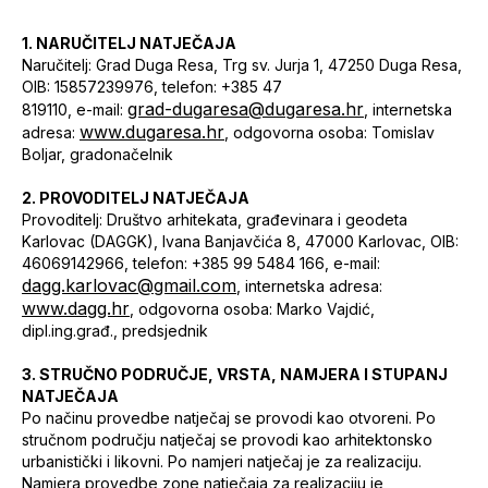
1. NARUČITELJ NATJEČAJA
Naručitelj: Grad Duga Resa, Trg sv. Jurja 1, 47250 Duga Resa,
OIB: 15857239976, telefon: +385 47
grad-dugaresa@dugaresa.hr
819110, e-mail:
, internetska
www.dugaresa.hr
adresa:
, odgovorna osoba: Tomislav
Boljar, gradonačelnik
2. PROVODITELJ NATJEČAJA
Provoditelj: Društvo arhitekata, građevinara i geodeta
Karlovac (DAGGK), Ivana Banjavčića 8, 47000 Karlovac, OIB:
46069142966, telefon: +385 99 5484 166, e-mail:
dagg.karlovac@gmail.com
, internetska adresa:
www.dagg.hr
, odgovorna osoba: Marko Vajdić,
dipl.ing.građ., predsjednik
3. STRUČNO PODRUČJE, VRSTA, NAMJERA I STUPANJ
NATJEČAJA
Po načinu provedbe natječaj se provodi kao otvoreni. Po
stručnom području natječaj se provodi kao arhitektonsko
urbanistički i likovni. Po namjeri natječaj je za realizaciju.
Namjera provedbe zone natječaja za realizaciju je