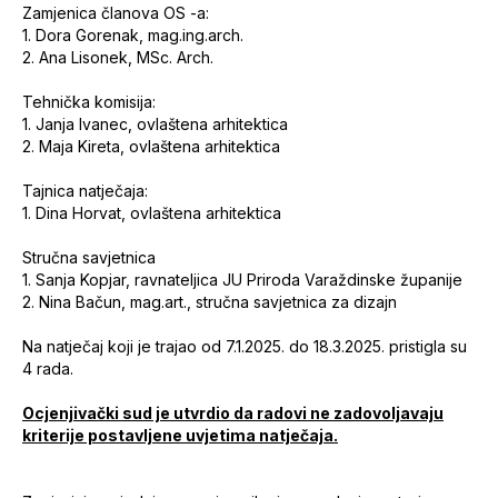
Zamjenica članova OS -a:
1. Dora Gorenak, mag.ing.arch.
2. Ana Lisonek, MSc. Arch.
Tehnička komisija:
1. Janja Ivanec, ovlaštena arhitektica
2. Maja Kireta, ovlaštena arhitektica
Tajnica natječaja:
1. Dina Horvat, ovlaštena arhitektica
Stručna savjetnica
1.
Sanja Kopjar, ravnateljica JU Priroda Varaždinske županije
2.
Nina Bačun, mag.art., stručna savjetnica za dizajn
Na natječaj koji je trajao od 7.1.2025. do 18.3.2025. pristigla su
4 rada.
Ocjenjivački sud je utvrdio da radovi ne zadovoljavaju
kriterije postavljene uvjetima natječaja.