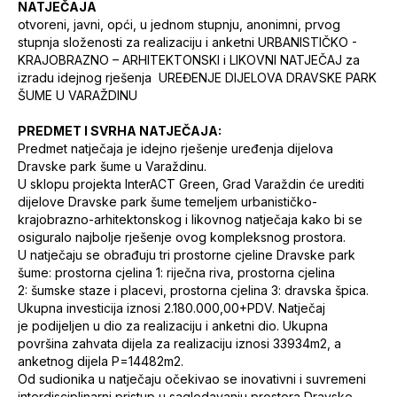
NATJEČAJA
otvoreni, javni, opći, u jednom stupnju, anonimni, prvog
stupnja složenosti za realizaciju i anketni URBANISTIČKO -
KRAJOBRAZNO – ARHITEKTONSKI i LIKOVNI NATJEČAJ za
izradu idejnog rješenja UREĐENJE DIJELOVA DRAVSKE PARK
ŠUME U VARAŽDINU
PREDMET I SVRHA NATJEČAJA:
Predmet natječaja je idejno rješenje uređenja dijelova
Dravske park šume u Varaždinu.
U sklopu projekta InterACT Green, Grad Varaždin će urediti
dijelove Dravske park šume temeljem urbanističko-
krajobrazno-arhitektonskog i likovnog natječaja kako bi se
osiguralo najbolje rješenje ovog kompleksnog prostora.
U natječaju se obrađuju tri prostorne cjeline Dravske park
šume: prostorna cjelina 1: riječna riva, prostorna cjelina
2: šumske staze i placevi, prostorna cjelina 3: dravska špica.
Ukupna investicija iznosi 2.180.000,00+PDV. Natječaj
je podijeljen u dio za realizaciju i anketni dio. Ukupna
površina zahvata dijela za realizaciju iznosi 33934m2, a
anketnog dijela P=14482m2.
Od sudionika u natječaju očekivao se inovativni i suvremeni
interdisciplinarni pristup u sagledavanju prostora Dravske