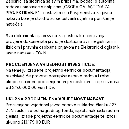
Zapisnici sa sjednica sa svim prilozima, podaci o autorima
radova i omotnice s natpisom „OSOBA OVLAŠTENA ZA
PROJEKTIRANJE“ , dostavljeni su Povjerenstvu za javnu
nabavu koje je utvrdilo su se ostvarili uvjeti za poništenje
natječaja.
Sva dokumentacija vezana za postupak ocjenjivanja i
provjere dokumenata javno je dostupna svim registriranim
fizičkim i pravnim osobama prijavom na Elektronički oglasnik
javne nabave - EOJN.
PROCIJENJENA VRIJEDNOST INVESTICIJE:
Na temelju izrađene projektno-tehničke dokumentacija,
raspisivač će provesti postupke nabave radova i robe
ukupne najveće procijenjene vrijednosti investicije u iznosu
od 2.180.000,00 Eur+PDV.
UKUPNA PROCIJENJENA VRIJEDNOST NABAVE
Procijenjena vrijednost javne nabave sukladno članku 327.
ZJN sastoji se od nagradnog fonda, isplata naknada radnim
tijelima, izrade projektno-tehničke dokumentacije te iznosi
ukupno 213.179,00 EUR.