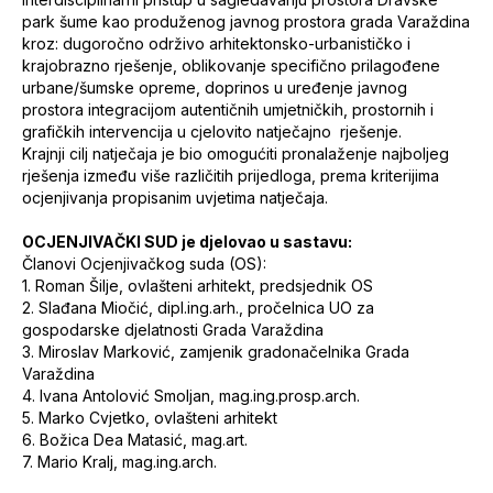
park šume kao produženog javnog prostora grada Varaždina
kroz: dugoročno održivo arhitektonsko-urbanističko i
krajobrazno rješenje, oblikovanje specifično prilagođene
urbane/šumske opreme, doprinos u uređenje javnog
prostora integracijom autentičnih umjetničkih, prostornih i
grafičkih intervencija u cjelovito natječajno rješenje.
Krajnji cilj natječaja je bio omogućiti pronalaženje najboljeg
rješenja između više različitih prijedloga, prema kriterijima
ocjenjivanja propisanim uvjetima natječaja.
OCJENJIVAČKI SUD je djelovao u sastavu:
Članovi Ocjenjivačkog suda (OS):
1. Roman Šilje, ovlašteni arhitekt, predsjednik OS
2. Slađana Miočić, dipl.ing.arh., pročelnica UO za
gospodarske djelatnosti Grada Varaždina
3. Miroslav Marković, zamjenik gradonačelnika Grada
Varaždina
4. Ivana Antolović Smoljan, mag.ing.prosp.arch.
5. Marko Cvjetko, ovlašteni arhitekt
6. Božica Dea Matasić, mag.art.
7. Mario Kralj, mag.ing.arch.