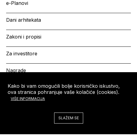
e-Planovi
Dani arhitekata
Zakoni i propisi
Za investitore
Nagrade
Kako bi vam omogućili bolje korisničko iskustvo,
ova stranica pohranjuje vaše kolačiće (cookies).
HRVATSKA KOMORA
Copyright © HKA 2026
VIŠE INFORMACIJA
ARHITEKATA
Ulica grada Vukovara 271
10000 Zagreb
SLAŽEM SE
Tel: +385 (0)1 5508 - 410
arhitekti@arhitekti-hka.hr