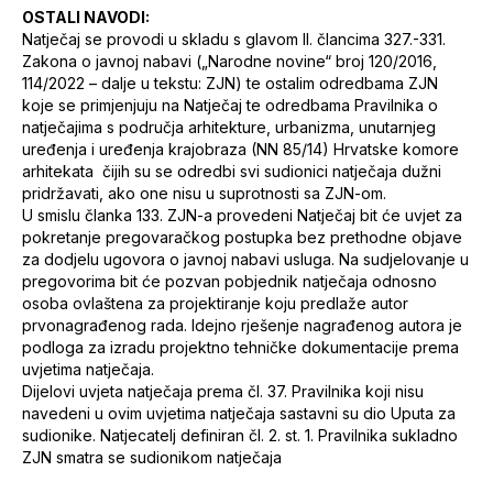
OSTALI NAVODI:
Natječaj se provodi u skladu s glavom II. člancima 327.-331.
Zakona o javnoj nabavi („Narodne novine“ broj 120/2016,
114/2022 – dalje u tekstu: ZJN) te ostalim odredbama ZJN
koje se primjenjuju na Natječaj te odredbama Pravilnika o
natječajima s područja arhitekture, urbanizma, unutarnjeg
uređenja i uređenja krajobraza (NN 85/14) Hrvatske komore
arhitekata čijih su se odredbi svi sudionici natječaja dužni
pridržavati, ako one nisu u suprotnosti sa ZJN-om.
U smislu članka 133. ZJN-a provedeni Natječaj bit će uvjet za
pokretanje pregovaračkog postupka bez prethodne objave
za dodjelu ugovora o javnoj nabavi usluga. Na sudjelovanje u
pregovorima bit će pozvan pobjednik natječaja odnosno
osoba ovlaštena za projektiranje koju predlaže autor
prvonagrađenog rada. Idejno rješenje nagrađenog autora je
podloga za izradu projektno tehničke dokumentacije prema
uvjetima natječaja.
Dijelovi uvjeta natječaja prema čl. 37. Pravilnika koji nisu
navedeni u ovim uvjetima natječaja sastavni su dio Uputa za
sudionike. Natjecatelj definiran čl. 2. st. 1. Pravilnika sukladno
ZJN smatra se sudionikom natječaja