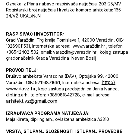
Oznaka iz Plana nabave raspisivača natječaja: 203-25/MV
Registarski broj natječaja Hrvatske komore arhitekata: 165-
24/VŽ-UKAL/NJN
RASPISIVAČ I INVESTITOR:
Grad Varaždin, Trg kralja Tomislava 1, 42000 Varaždin, OIB:
13269011531, Internetska adresa: www.varaždin.hr ; telefon:
+38542402-502; email: varazdin@varazdin.hr ; kojeg zastupa
gradonačelnik Grada Varaždina Neven Bosilj
PROVODITELJ:
Društvo arhitekata Varaždina (DAV), Optujska 99, 42000
http://
Varaždin OIB: 97116871661, Internetska adresa:
www.davz.hr
, koje zastupa predsjednica Janja Ivanec,
dipl.ing.arh., telefon: +385981842728, e-mail adresa:
arhitekt.vz@gmail.com
IZRAĐIVAČA PROGRAMA NATJEČAJA:
Maja Kireta, dipl.ing.arh., ovlaštena arhitektica A3310
VRSTA, STUPANJ SLOŽENOSTI I STUPANJ PROVEDBE