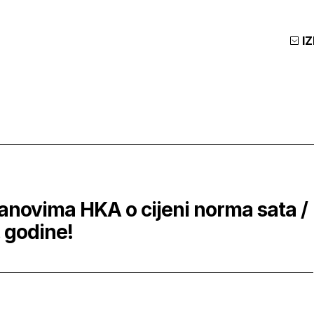
I
lanovima HKA o cijeni norma sata /
 godine!