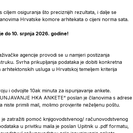
ciljem osiguranja što preciznijih rezultata, i dalje se
lanovima Hrvatske komore arhitekata o cijeni norma sata.
e do 10. srpnja 2026. godine!
raživačke agencije provodi se u namjeri postizanja
truku. Svrha prikupljanja podataka je dobiti konkretna
arhitektonskih usluga u Hrvatskoj temeljem kriterija
ju i odvojite 10ak minuta za ispunjavanje ankete.
UNJAVANJE HKA ANKETE“ poslan je članovima s adrese
niste primili mail, molimo provjerite neželjenu poštu.
uka je zatražiti pomoć knjigovodstvenog/ računovodstvenog
odataka u privitku maila je poslan Upitnik u .pdf formatu,