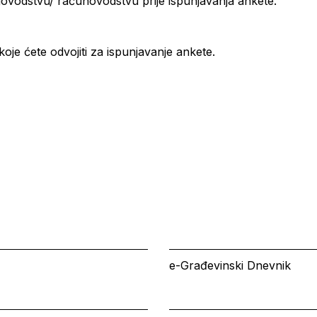
igovodstvu/ računovodstvu prije ispunjavanja ankete.
je ćete odvojiti za ispunjavanje ankete.
e-Građevinski Dnevnik