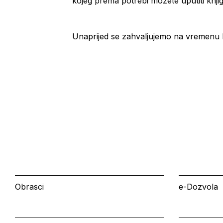
kojeg prema potrebi možete uputiti knj
Unaprijed se zahvaljujemo na vremenu ko
Obrasci
e-Dozvola