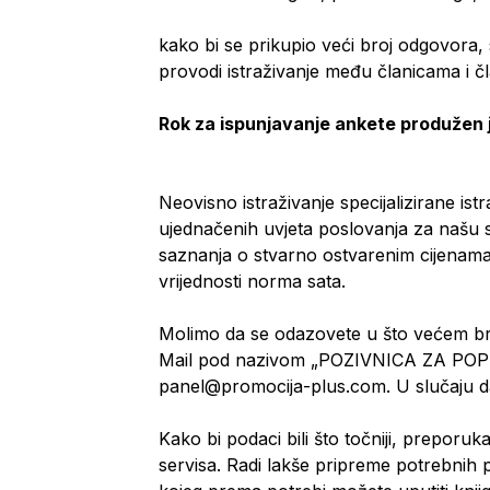
kako bi se prikupio veći broj odgovora, s 
provodi istraživanje među članicama i č
Rok za ispunjavanje ankete produžen j
Neovisno istraživanje specijalizirane ist
ujednačenih uvjeta poslovanja za našu s
saznanja o stvarno ostvarenim cijenama 
vrijednosti norma sata.
Molimo da se odazovete u što većem bro
Mail pod nazivom „POZIVNICA ZA POP
panel@promocija-plus.com. U slučaju da 
Kako bi podaci bili što točniji, prepor
servisa. Radi lakše pripreme potrebnih p