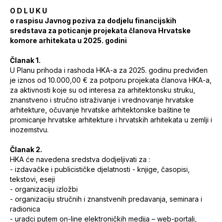
O D L U K U
o raspisu Javnog poziva za dodjelu financijskih
sredstava za poticanje projekata članova Hrvatske
komore arhitekata u 2025. godini
Članak 1.
U Planu prihoda i rashoda HKA-a za 2025. godinu predviđen
je iznos od 10.000,00 € za potporu projekata članova HKA-a,
za aktivnosti koje su od interesa za arhitektonsku struku,
znanstveno i stručno istraživanje i vrednovanje hrvatske
arhitekture, očuvanje hrvatske arhitektonske baštine te
promicanje hrvatske arhitekture i hrvatskih arhitekata u zemlji i
inozemstvu.
Članak 2.
HKA će navedena sredstva dodjeljivati za :
- izdavačke i publicističke djelatnosti - knjige, časopisi,
tekstovi, eseji
- organizaciju izložbi
- organizaciju stručnih i znanstvenih predavanja, seminara i
radionica
- uradci putem on-line elektroničkih medija – web-portali,