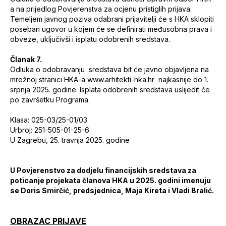
a na prijedlog Povjerenstva za ocjenu pristiglih prijava.
Temeljem javnog poziva odabrani prijavitelji će s HKA sklopiti
poseban ugovor u kojem će se definirati međusobna prava i
obveze, uključivši i isplatu odobrenih sredstava.
Članak 7.
Odluka o odobravanju sredstava bit će javno objavljena na
mrežnoj stranici HKA-a www.arhitekti-hka.hr najkasnije do 1.
srpnja 2025. godine. Isplata odobrenih sredstava uslijedit će
po završetku Programa.
Klasa:
025-03/25-01/03
Urbroj:
251-505-01-25-6
U Zagrebu, 25. travnja 2025. godine
U Povjerenstvo za dodjelu financijskih sredstava za
poticanje projekata članova HKA u 2025. godini imenuju
se Doris Smirčić, predsjednica, Maja Kireta i Vladi Bralić.
OBRAZAC PRIJAVE