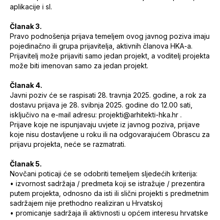
aplikacije i sl.
Članak 3.
Pravo podnošenja prijava temeljem ovog javnog poziva imaju
pojedinačno ili grupa prijavitelja, aktivnih članova HKA-a.
Prijavitelj može prijaviti samo jedan projekt, a voditelj projekta
može biti imenovan samo za jedan projekt.
Članak 4.
Javni poziv će se raspisati 28. travnja 2025. godine, a rok za
dostavu prijava je 28. svibnja 2025. godine do 12.00 sati,
isključivo na e-mail adresu: projekti@arhitekti-hka.hr .
Prijave koje ne ispunjavaju uvjete iz javnog poziva, prijave
koje nisu dostavljene u roku ili na odgovarajućem Obrascu za
prijavu projekta, neće se razmatrati.
Članak 5.
Novčani poticaji će se odobriti temeljem sljedećih kriterija:
• izvornost sadržaja / predmeta koji se istražuje / prezentira
putem projekta, odnosno da isti ili slični projekti s predmetnim
sadržajem nije prethodno realiziran u Hrvatskoj
• promicanje sadržaja ili aktivnosti u općem interesu hrvatske