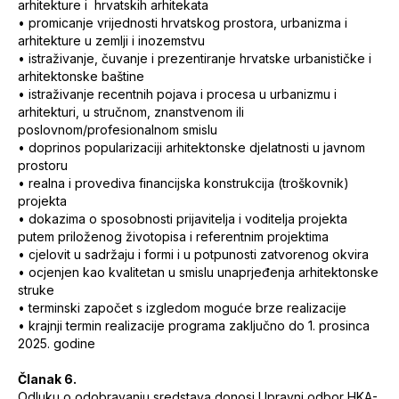
arhitekture i hrvatskih arhitekata
• promicanje vrijednosti hrvatskog prostora, urbanizma i
arhitekture u zemlji i inozemstvu
• istraživanje, čuvanje i prezentiranje hrvatske urbanističke i
arhitektonske baštine
• istraživanje recentnih pojava i procesa u urbanizmu i
arhitekturi, u stručnom, znanstvenom ili
poslovnom/profesionalnom smislu
• doprinos popularizaciji arhitektonske djelatnosti u javnom
prostoru
• realna i provediva financijska konstrukcija (troškovnik)
projekta
• dokazima o sposobnosti prijavitelja i voditelja projekta
putem priloženog životopisa i referentnim projektima
• cjelovit u sadržaju i formi i u potpunosti zatvorenog okvira
• ocjenjen kao kvalitetan u smislu unaprjeđenja arhitektonske
struke
• terminski započet s izgledom moguće brze realizacije
• krajnji termin realizacije programa zaključno do 1. prosinca
2025. godine
Članak 6.
Odluku o odobravanju sredstava donosi Upravni odbor HKA-