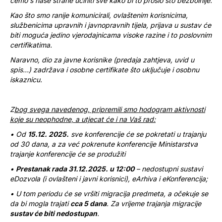
ćemo s naše strane učiniti sve kako bi to prošlo što bezbolnije.
Kao što smo ranije komunicirali, ovlaštenim korisnicima,
službenicima upravnih i javnopravnih tijela, prijava u sustav će
biti moguća jedino vjerodajnicama visoke razine i to poslovnim
certifikatima.
Naravno, dio za javne korisnike (predaja zahtjeva, uvid u
spis…) zadržava i osobne certifikate što uključuje i osobnu
iskaznicu.
Z
bog svega navedenog, pripremili smo hodogram aktivnosti
koje su neophodne, a utjecat će i na Vaš rad:
• Od
15.12. 2025.
sve konferencije će se pokretati u trajanju
od 30 dana, a za već pokrenute konferencije Ministarstva
trajanje konferencije će se produžiti
•
Prestanak rada 31.12.2025. u 12:00
– nedostupni sustavi
eDozvola (i ovlašteni i javni korisnici), eArhiva i eKonferencija;
• U tom periodu će se vršiti migracija predmeta, a očekuje se
da bi mogla trajati
cca 5 dana
. Za vrijeme trajanja migracije
sustav će biti nedostupan
.