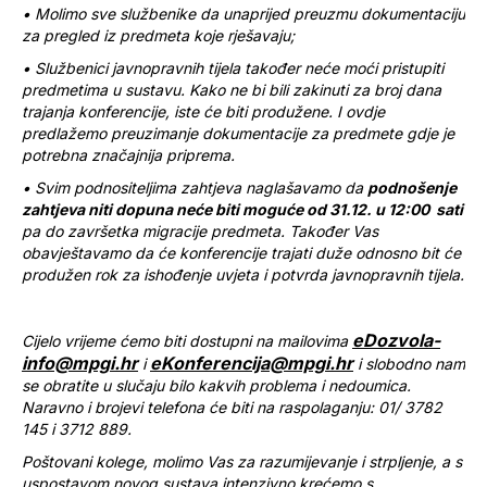
• Molimo sve službenike da unaprijed preuzmu dokumentaciju
za pregled iz predmeta koje rješavaju;
• Službenici javnopravnih tijela također neće moći pristupiti
predmetima u sustavu. Kako ne bi bili zakinuti za broj dana
trajanja konferencije, iste će biti produžene. I ovdje
predlažemo preuzimanje dokumentacije za predmete gdje je
potrebna značajnija priprema.
• Svim podnositeljima zahtjeva naglašavamo da
podnošenje
zahtjeva niti dopuna neće biti moguće od 31.12. u 12:00 sati
pa do završetka migracije predmeta. Također Vas
obavještavamo da će konferencije trajati duže odnosno bit će
produžen rok za ishođenje uvjeta i potvrda javnopravnih tijela.
eDozvola-
Cijelo vrijeme ćemo biti dostupni na mailovima
info@mpgi.hr
eKonferencija@mpgi.hr
i
i slobodno nam
se obratite u slučaju bilo kakvih problema i nedoumica.
Naravno i brojevi telefona će biti na raspolaganju: 01/ 3782
145 i 3712 889.
Poštovani kolege, molimo Vas za razumijevanje i strpljenje, a s
uspostavom novog sustava intenzivno krećemo s