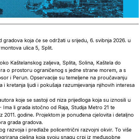
gradova koja će se održati u srijedu, 6. svibnja 2026. u
montova ulica 5, Split.
oko Kaštelanskog zaljeva, Splita, Solina, Kaštela do
utora o prostoru ograničenog s jedne strane morem, a s
osor i Perun. Opservacije su temeljene na proučavanju
ja i kretanja ljudi i pokušaja razumijevanja njihovih interesa
utora koje se sastoji od niza prijedloga koja su iznosili u
- Ima li grada istočno od Raja, Studija Metro 21 te
iz 2011. godine. Projektom je ponuđena cjelovita i detaljno
tora grada gradova.
g razvoja i predlaže policentrični razvojni okvir. To više
tegrirana cjelina koja svoju snagu crpi iz međusobne