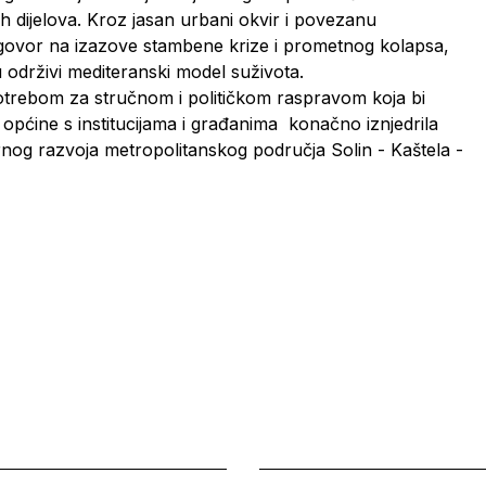
jih dijelova. Kroz jasan urbani okvir i povezanu
govor na izazove stambene krize i prometnog kolapsa,
 održivi mediteranski model suživota.
 potrebom za stručnom i političkom raspravom koja bi
pćine s institucijama i građanima konačno iznjedrila
g razvoja metropolitanskog područja Solin - Kaštela -