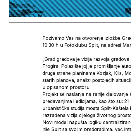
Pozivamo Vas na otvorenje izložbe Grad 
19:30 h u Fotoklubu Split, na adresi Mar
„Grad gradova je vizija razvoja gradova 
Trogira. Polazište joj je promišljanje a
druge strane planinama Kozjak, Klis, M
starih planova, analizi postojećih situaci
u opisanom prostoru.
Projekt se naslanja na ranije djelovanje a
predavanjima i edicijama, kao što su: 21 
urbanistička studija mosta Split-Kaštela 
razrađena vizija cijeloga životnog pros
Novi model napušta logiku centralizirano
nije Split sa svojim predgrađima, već in