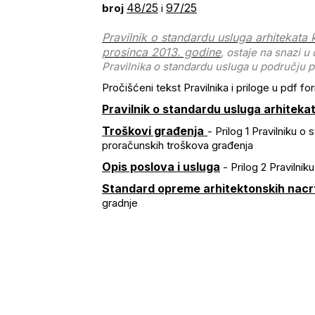
48/25
97/25
broj
i
Pravilnik o standardu usluga arhitekata 
prosinca 2013. godine
, ostaje na snazi 
Pravilnika o standardu usluga u području 
Pročišćeni tekst Pravilnika i priloge u pdf 
Pravilnik o standardu usluga arhiteka
Troškovi građenja
- Prilog 1 Pravilniku o
proračunskih troškova građenja
Opis poslova i usluga
- Prilog 2 Pravilnik
Standard opreme arhitektonskih nacr
gradnje