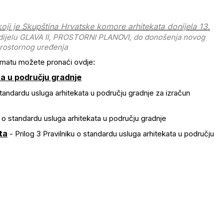
koji je Skupština Hrvatske komore arhitekata donijela 13.
u dijelu GLAVA II, PROSTORNI PLANOVI, do donošenja novog
prostornog uređenja
formatu možete pronaći ovdje:
ta u području gradnje
 standardu usluga arhitekata u području gradnje za izračun
u o standardu usluga arhitekata u području gradnje
ta
- Prilog 3 Pravilniku o standardu usluga arhitekata u području