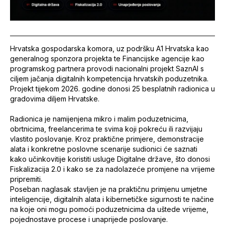
Hrvatska gospodarska komora, uz podršku A1 Hrvatska kao
generalnog sponzora projekta te Financijske agencije kao
programskog partnera provodi nacionalni projekt SaznAI s
ciljem jačanja digitalnih kompetencija hrvatskih poduzetnika.
Projekt tijekom 2026. godine donosi 25 besplatnih radionica u
gradovima diljem Hrvatske.
Radionica je namijenjena mikro i malim poduzetnicima,
obrtnicima, freelancerima te svima koji pokreću ili razvijaju
vlastito poslovanje. Kroz praktične primjere, demonstracije
alata i konkretne poslovne scenarije sudionici će saznati
kako učinkovitije koristiti usluge Digitalne države, što donosi
Fiskalizacija 2.0 i kako se za nadolazeće promjene na vrijeme
pripremiti.
Poseban naglasak stavljen je na praktičnu primjenu umjetne
inteligencije, digitalnih alata i kibernetičke sigurnosti te načine
na koje oni mogu pomoći poduzetnicima da uštede vrijeme,
pojednostave procese i unaprijede poslovanje.